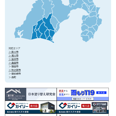
対応エリア
＞ 掛川市
＞ 菊川市
＞ 袋井市
＞ 島田市
＞ 磐田市
＞ 牧之原市
＞ 御前崎市
＞ 森町