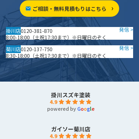
ご相談・無料見積もりはこちら
掛川店
0120-381-870
8:00-18:00（土祝17:30まで）※日曜日のぞく
菊川店
0120-137-750
8:30-18:00（土祝17:30まで）※日曜日のぞく
掛川スズキ塗装
4.9
powered by
G
o
o
g
l
e
ガイソー菊川店
4.9