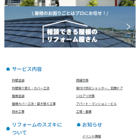
サービス内容
外壁塗装
雨樋交換
外壁張り替え・カバー工法
後付け防災シャッター、玄関ドア
屋根塗装
シロアリ対策
屋根カバー工法・葺き替え工事
アパート・マンション・ビル
防水工事
工場・倉庫
リフォームのスズキに
お知らせ
ついて
イベント情報