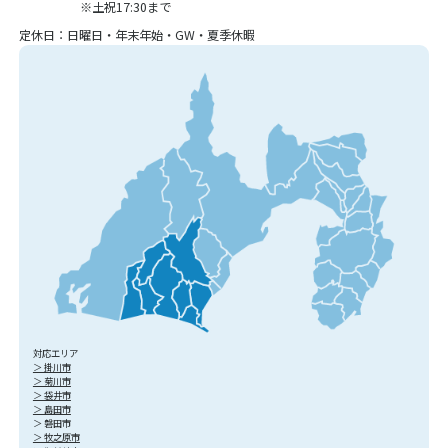
※土祝17:30まで
定休日：日曜日・年末年始・GW・夏季休暇
対応エリア
＞ 掛川市
＞ 菊川市
＞ 袋井市
＞ 島田市
＞ 磐田市
＞ 牧之原市