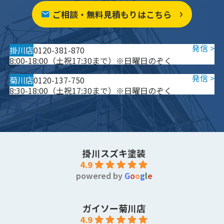
ご相談・無料見積もりはこちら
掛川店
0120-381-870
8:00-18:00（土祝17:30まで）※日曜日のぞく
菊川店
0120-137-750
8:30-18:00（土祝17:30まで）※日曜日のぞく
掛川スズキ塗装
4.9
powered by
G
o
o
g
l
e
ガイソー菊川店
4.9