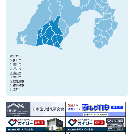
対応エリア
＞ 掛川市
＞ 菊川市
＞ 袋井市
＞ 島田市
＞ 磐田市
＞ 牧之原市
＞ 御前崎市
＞ 森町