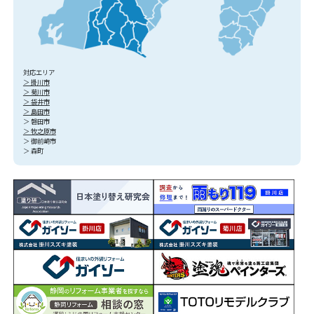
対応エリア
＞ 掛川市
＞ 菊川市
＞ 袋井市
＞ 島田市
＞ 磐田市
＞ 牧之原市
＞ 御前崎市
＞ 森町