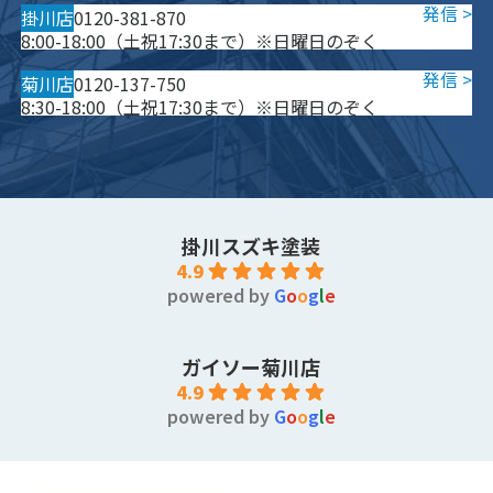
掛川店
0120-381-870
8:00-18:00（土祝17:30まで）※日曜日のぞく
菊川店
0120-137-750
8:30-18:00（土祝17:30まで）※日曜日のぞく
掛川スズキ塗装
4.9
powered by
G
o
o
g
l
e
ガイソー菊川店
4.9
powered by
G
o
o
g
l
e