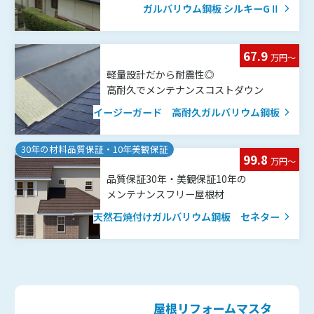
ガルバリウム鋼板 シルキーGⅡ
67.9
万円〜
軽量設計だから耐震性◎
高耐久でメンテナンスコストダウン
イージーガード 高耐久ガルバリウム鋼板
30年の材料品質保証・10年美観保証
99.8
万円〜
品質保証30年・美観保証10年の
メンテナンスフリー屋根材
天然石焼付けガルバリウム鋼板 セネター
屋根リフォームマスタ