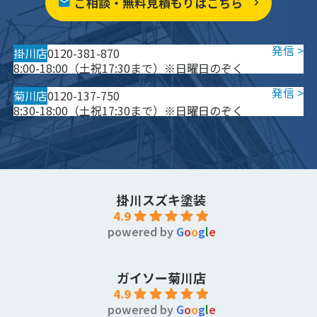
ご相談・無料見積もりはこちら
掛川店
0120-381-870
8:00-18:00（土祝17:30まで）※日曜日のぞく
菊川店
0120-137-750
8:30-18:00（土祝17:30まで）※日曜日のぞく
掛川スズキ塗装
4.9
powered by
G
o
o
g
l
e
ガイソー菊川店
4.9
powered by
G
o
o
g
l
e