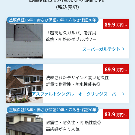
（税込表記）
塗膜保証15年・赤さび保証20年・穴あき保証20年
89.9
万円〜
「超高耐久ガルバ」を採用
遮熱・断熱のダブルパワー
スーパーガルテクト
69.9
万円〜
洗練されたデザインと高い耐久性
軽量で耐震性・防水性能も◎
アスファルトシングル オークリッジスーパー
塗膜保証15年・赤さび保証20年・穴あき保証20年
83.9
万円〜
耐震性・耐久性・ 断熱性能◎
高級感が有り人気