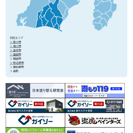
対応エリア
＞ 掛川市
＞ 菊川市
＞ 袋井市
＞ 島田市
＞ 磐田市
＞ 牧之原市
＞ 御前崎市
＞ 森町