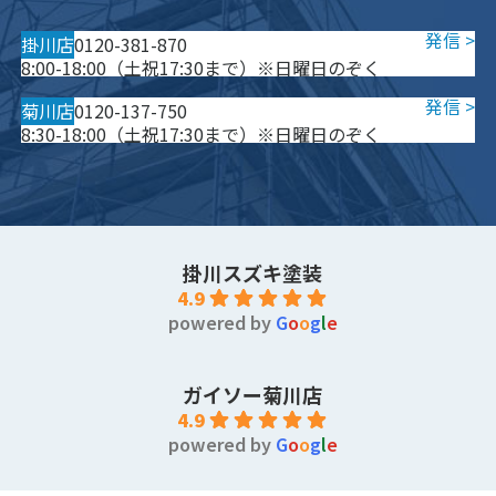
掛川店
0120-381-870
8:00-18:00（土祝17:30まで）※日曜日のぞく
菊川店
0120-137-750
8:30-18:00（土祝17:30まで）※日曜日のぞく
掛川スズキ塗装
4.9
powered by
G
o
o
g
l
e
ガイソー菊川店
4.9
powered by
G
o
o
g
l
e