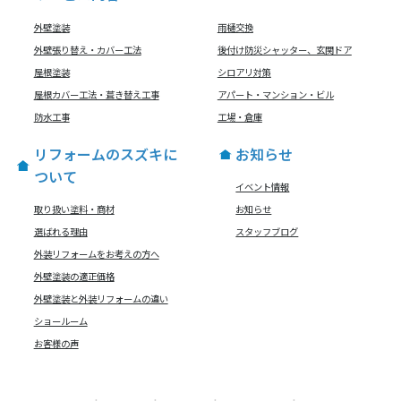
外壁塗装
雨樋交換
外壁張り替え・カバー工法
後付け防災シャッター、玄関ドア
屋根塗装
シロアリ対策
屋根カバー工法・葺き替え工事
アパート・マンション・ビル
防水工事
工場・倉庫
リフォームのスズキに
お知らせ
ついて
イベント情報
取り扱い塗料・商材
お知らせ
選ばれる理由
スタッフブログ
外装リフォームをお考えの方へ
外壁塗装の適正価格
外壁塗装と外装リフォームの違い
ショールーム
お客様の声