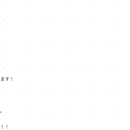
ります！
。
い！！