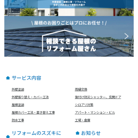
サービス内容
外壁塗装
雨樋交換
外壁張り替え・カバー工法
後付け防災シャッター、玄関ドア
屋根塗装
シロアリ対策
屋根カバー工法・葺き替え工事
アパート・マンション・ビル
防水工事
工場・倉庫
リフォームのスズキに
お知らせ