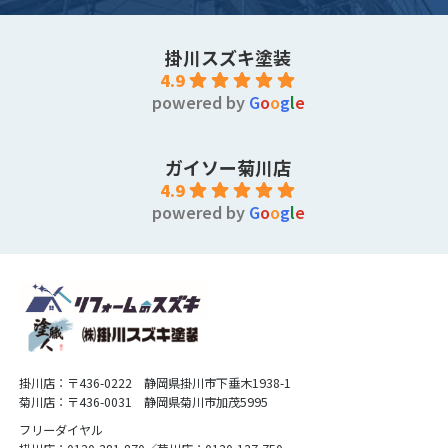
掛川スズキ塗装
4.9
powered by
G
o
o
g
l
e
ガイソー菊川店
4.9
powered by
G
o
o
g
l
e
掛川店：〒436-0222 静岡県掛川市下垂木1938-1
菊川店：〒436-0031 静岡県菊川市加茂5995
フリーダイヤル