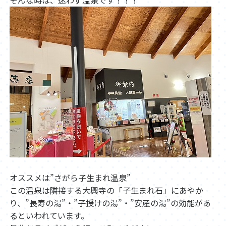
そんな時は、迷わず温泉です！！！
オススメは”さがら子生まれ温泉”
この温泉は隣接する大興寺の「子生まれ石」にあやか
り、”長寿の湯”・”子授けの湯”・”安産の湯”の効能があ
るといわれています。