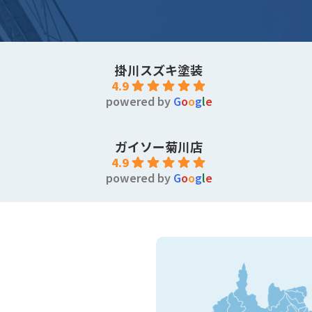
掛川スズキ塗装
4.9
powered by
G
o
o
g
l
e
ガイソー菊川店
4.9
powered by
G
o
o
g
l
e