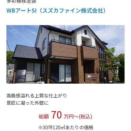
多彩模様塗装
WBアートSI（スズカファイン株式会社）
高級感溢れる上質な仕上がり
意匠に凝った外壁に
70
総額
万円〜(税込)
※30坪120㎡あたりの価格