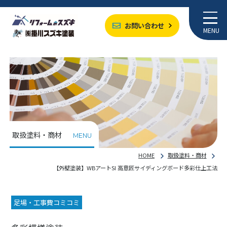
お問い合わせ
MENU
取扱塗料・商材
MENU
HOME
取扱塗料・商材
【外壁塗装】WBアートSI 高意匠サイディングボード多彩仕上工法
足場・工事費コミコミ