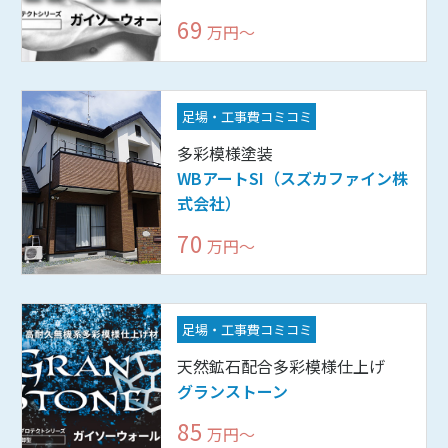
69
万円〜
足場・工事費コミコミ
多彩模様塗装
WBアートSI（スズカファイン株
式会社）
70
万円〜
足場・工事費コミコミ
天然鉱石配合多彩模様仕上げ
グランストーン
85
万円〜