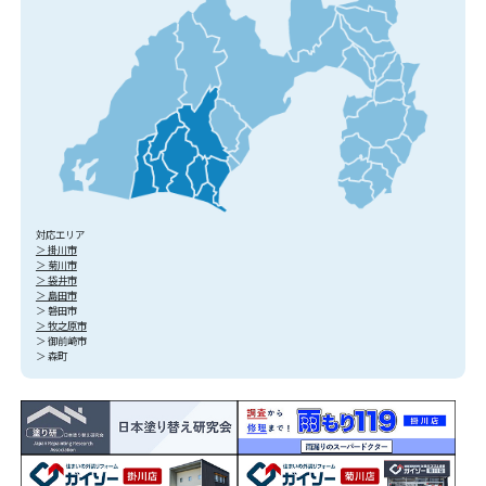
対応エリア
＞ 掛川市
＞ 菊川市
＞ 袋井市
＞ 島田市
＞ 磐田市
＞ 牧之原市
＞ 御前崎市
＞ 森町