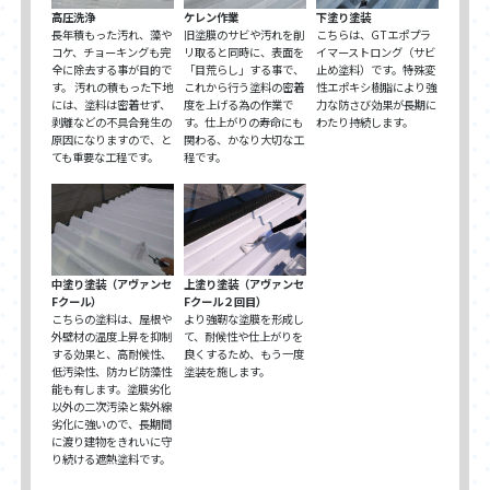
高圧洗浄
ケレン作業
下塗り塗装
長年積もった汚れ、藻や
旧塗膜のサビや汚れを削
こちらは、GTエポプラ
コケ、チョーキングも完
リ取ると同時に、表面を
イマーストロング（サビ
全に除去する事が目的で
「目荒らし」する事で、
止め塗料）です。特殊変
す。 汚れの積もった下地
これから行う塗料の密着
性エポキシ樹脂により強
には、塗料は密着せず、
度を上げる為の作業で
力な防さび効果が長期に
剥離などの不具合発生の
す。仕上がりの寿命にも
わたり持続します。
原因になりますので、と
関わる、かなり大切な工
ても重要な工程です。
程です。
中塗り塗装（アヴァンセ
上塗り塗装（アヴァンセ
Fクール）
Fクール２回目）
こちらの塗料は、屋根や
より強靭な塗膜を形成し
外壁材の温度上昇を抑制
て、耐候性や仕上がりを
する効果と、高耐候性、
良くするため、もう一度
低汚染性、防カビ防藻性
塗装を施します。
能も有します。塗膜劣化
以外の二次汚染と紫外線
劣化に強いので、長期間
に渡り建物をきれいに守
り続ける遮熱塗料です。