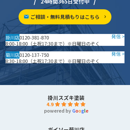
24時間365日受付中
ご相談・無料見積もりはこちら
掛川店
0120-381-870
8:00-18:00（土祝17:30まで）※日曜日のぞく
菊川店
0120-137-750
8:30-18:00（土祝17:30まで）※日曜日のぞく
掛川スズキ塗装
4.9
powered by
G
o
o
g
l
e
ガイソー菊川店