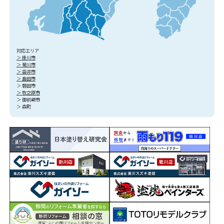
対応エリア
＞ 掛川市
＞ 菊川市
＞ 袋井市
＞ 島田市
＞ 磐田市
＞ 牧之原市
＞ 御前崎市
＞ 森町