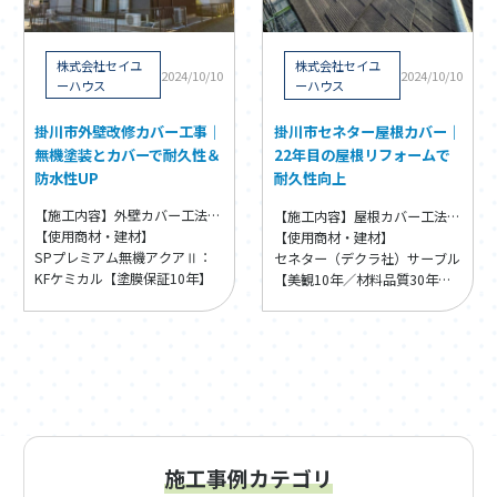
株式会社セイユ
株式会社セイユ
2024/10/10
2024/10/10
ーハウス
ーハウス
掛川市外壁改修カバー工事｜
掛川市セネター屋根カバー｜
無機塗装とカバーで耐久性＆
22年目の屋根リフォームで
防水性UP
耐久性向上
【施工内容】外壁カバー工法・外壁張替え
【施工内容】屋根カバー工法・葺き替え
【使用商材・建材】
【使用商材・建材】
SPプレミアム無機アクアⅡ：
セネター（デクラ社）サーブル
KFケミカル【塗膜保証10年】
【美観10年／材料品質30年保
証】
施工事例カテゴリ