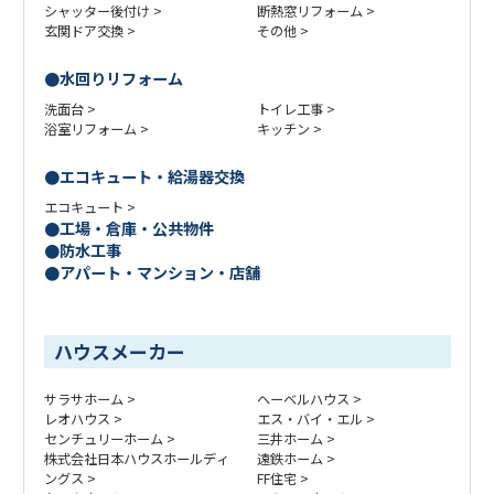
シャッター後付け
断熱窓リフォーム
玄関ドア交換
その他
水回りリフォーム
洗面台
トイレ工事
浴室リフォーム
キッチン
エコキュート・給湯器交換
エコキュート
工場・倉庫・公共物件
防水工事
アパート・マンション・店舗
ハウスメーカー
サラサホーム
ヘーベルハウス
レオハウス
エス・バイ・エル
センチュリーホーム
三井ホーム
株式会社日本ハウスホールディ
遠鉄ホーム
ングス
FF住宅