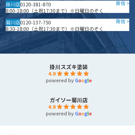
掛川店
0120-381-870
8:00-18:00（土祝17:30まで）※日曜日のぞく
菊川店
0120-137-750
8:30-18:00（土祝17:30まで）※日曜日のぞく
掛川スズキ塗装
4.9
powered by
G
o
o
g
l
e
ガイソー菊川店
4.9
powered by
G
o
o
g
l
e