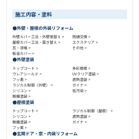
施工内容・塗料
外壁・屋根の外装リフォーム
外壁カバー工法・外壁張替え
雨樋交換
屋根カバー工法・葺き替え
エクステリア
瓦・漆喰
その他
板金カバー
外壁塗装
トップコート
多彩模様
ウレアシールド
UVクリア塗装
フッ素
遮熱塗装
ラジカル制御（外壁）
ガイナ
シリコン
低汚染
無機塗装
屋根塗装
トップコート
ラジカル制御（屋根）
シリコン
遮熱塗装
無機塗装
ガイナ
フッ素
玄関ドア・窓・内装リフォーム