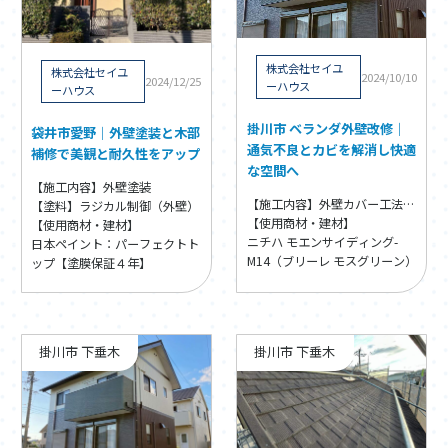
株式会社セイユ
株式会社セイユ
2024/10/10
2024/12/25
ーハウス
ーハウス
掛川市 ベランダ外壁改修｜
袋井市愛野｜外壁塗装と木部
通気不良とカビを解消し快適
補修で美観と耐久性をアップ
な空間へ
【施工内容】外壁塗装
【施工内容】外壁カバー工法・外壁張替え
【塗料】ラジカル制御（外壁）
【使用商材・建材】
【使用商材・建材】
ニチハ モエンサイディング-
日本ペイント：パーフェクトト
M14（ブリーレ モスグリーン）
ップ【塗膜保証４年】
掛川市 下垂木
掛川市 下垂木