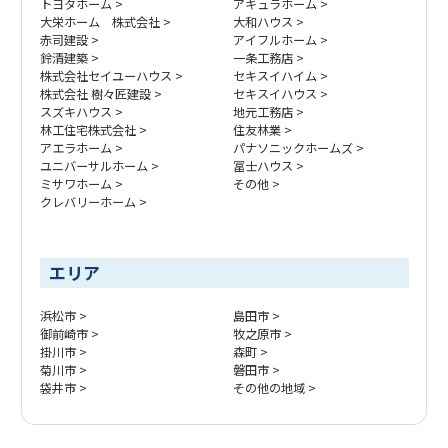
トヨタホーム
アキュラホーム
大栄ホーム 株式会社
大和ハウス
赤司建設
アイフルホーム
鈴清建築
一条工務店
株式会社セイユーハウス
セキスイハイム
株式会社 樹々匠建設
セキスイハウス
スズキハウス
地元工務店
林工住宅株式会社
住友林業
アエラホーム
パナソニックホームズ
ユニバーサルホーム
冨士ハウス
ミサワホーム
その他
クレバリーホーム
エリア
浜松市
島田市
御前崎市
牧之原市
掛川市
森町
菊川市
磐田市
袋井市
その他の地域