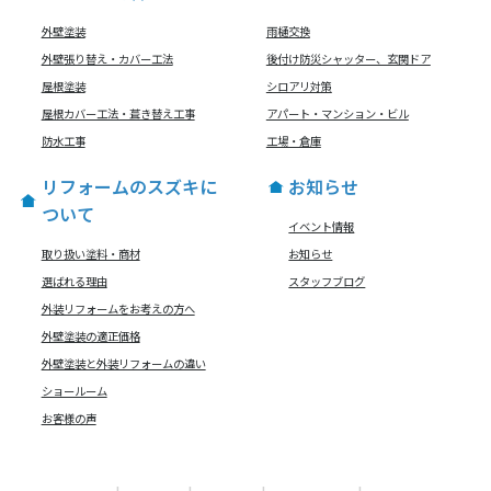
外壁塗装
雨樋交換
外壁張り替え・カバー工法
後付け防災シャッター、玄関ドア
屋根塗装
シロアリ対策
屋根カバー工法・葺き替え工事
アパート・マンション・ビル
防水工事
工場・倉庫
リフォームのスズキに
お知らせ
ついて
イベント情報
取り扱い塗料・商材
お知らせ
選ばれる理由
スタッフブログ
外装リフォームをお考えの方へ
外壁塗装の適正価格
外壁塗装と外装リフォームの違い
ショールーム
お客様の声