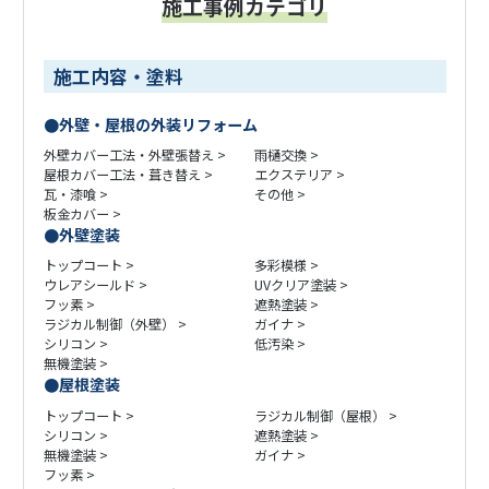
施工事例カテゴリ
施工内容・塗料
外壁・屋根の外装リフォーム
外壁カバー工法・外壁張替え
雨樋交換
屋根カバー工法・葺き替え
エクステリア
瓦・漆喰
その他
板金カバー
外壁塗装
トップコート
多彩模様
ウレアシールド
UVクリア塗装
フッ素
遮熱塗装
ラジカル制御（外壁）
ガイナ
シリコン
低汚染
無機塗装
屋根塗装
トップコート
ラジカル制御（屋根）
シリコン
遮熱塗装
無機塗装
ガイナ
フッ素