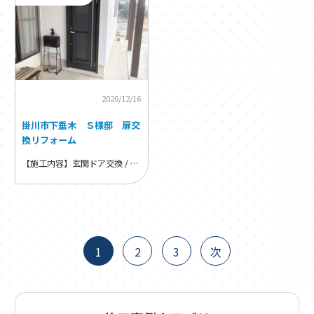
2020/12/16
掛川市下垂木 Ｓ様邸 扉交
換リフォーム
【施工内容】玄関ドア交換 / 玄関ドア・窓・内装リフォーム
1
2
3
次