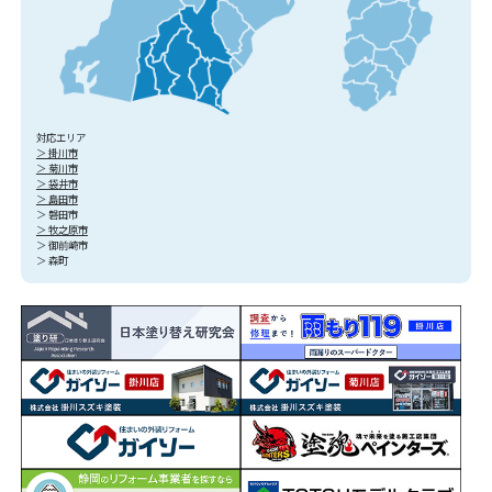
対応エリア
＞ 掛川市
＞ 菊川市
＞ 袋井市
＞ 島田市
＞ 磐田市
＞ 牧之原市
＞ 御前崎市
＞ 森町