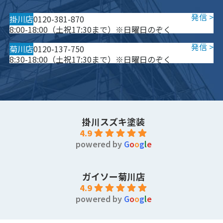
掛川店
0120-381-870
8:00-18:00（土祝17:30まで）※日曜日のぞく
菊川店
0120-137-750
8:30-18:00（土祝17:30まで）※日曜日のぞく
掛川スズキ塗装
4.9
powered by
G
o
o
g
l
e
ガイソー菊川店
4.9
powered by
G
o
o
g
l
e