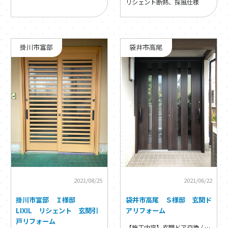
リシェント断熱、採風仕様
掛川市富部
袋井市高尾
2021/08/25
2021/06/22
掛川市富部 Ｉ様邸
袋井市高尾 Ｓ様邸 玄関ド
LIXIL リシェント 玄関引
アリフォーム
戸リフォーム
【施工内容】玄関ドア交換 / 玄関ドア・窓・内装リフォーム