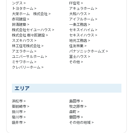
ングス
FF住宅
トヨタホーム
アキュラホーム
大栄ホーム 株式会社
大和ハウス
赤司建設
アイフルホーム
鈴清建築
一条工務店
株式会社セイユーハウス
セキスイハイム
株式会社 樹々匠建設
セキスイハウス
スズキハウス
地元工務店
林工住宅株式会社
住友林業
アエラホーム
パナソニックホームズ
ユニバーサルホーム
冨士ハウス
ミサワホーム
その他
クレバリーホーム
エリア
浜松市
島田市
御前崎市
牧之原市
掛川市
森町
菊川市
磐田市
袋井市
その他の地域