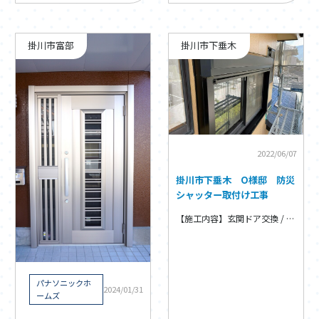
掛川市富部
掛川市下垂木
2022/06/07
掛川市下垂木 О様邸 防災
シャッター取付け工事
【施工内容】玄関ドア交換 / 玄関ドア・窓・内装リフォーム
パナソニックホ
2024/01/31
ームズ