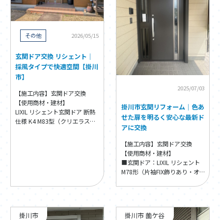
その他
2026/05/15
玄関ドア交換 リシェント｜
採風タイプで快適空間【掛川
市】
2025/07/03
【施工内容】玄関ドア交換
【使用商材・建材】
掛川市玄関リフォーム｜色あ
LIXIL リシェント玄関ドア 断熱
せた扉を明るく安心な最新ド
仕様 K4 M83型（クリエラス
アに交換
ク）
【施工内容】玄関ドア交換
【使用商材・建材】
■玄関ドア：LIXIL リシェント
M78形（片袖FIX飾りあり・オ
ータムブラウン） ■インター
ホン：Panasonic VL-
SE30XLA ■網戸：LIXIL しま
えるんですα ■ 保証：玄関ド
掛川市
掛川市 薗ケ谷
ア：2年／インターホン：1年