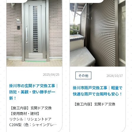
2025/04/25
その他
2024/10/17
掛川市の玄関ドア交換工事｜
掛川市雨戸交換工事｜軽量で
防犯・美観・使い勝手が一
快適な雨戸で台風時も安心！
新！
【施工内容】玄関ドア交換
【施工内容】玄関ドア交換
【使用商材・建材】
リクシル：リシェントドア
C20N型（色：シャイングレー
AK）【保証２年】