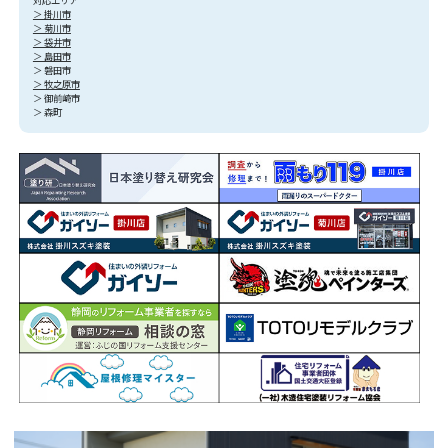
対応エリア
＞ 掛川市
＞ 菊川市
＞ 袋井市
＞ 島田市
＞ 磐田市
＞ 牧之原市
＞ 御前崎市
＞ 森町