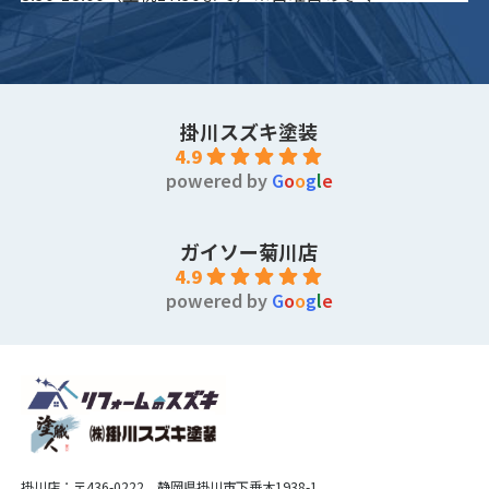
掛川スズキ塗装
4.9
powered by
G
o
o
g
l
e
ガイソー菊川店
4.9
powered by
G
o
o
g
l
e
掛川店：〒436-0222 静岡県掛川市下垂木1938-1