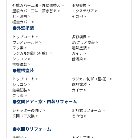
外壁カバー工法・外壁張替え
雨樋交換
屋根カバー工法・葺き替え
エクステリア
瓦・漆喰
その他
板金カバー
外壁塗装
トップコート
多彩模様
ウレアシールド
UVクリア塗装
フッ素
遮熱塗装
ラジカル制御（外壁）
ガイナ
シリコン
低汚染
無機塗装
屋根塗装
トップコート
ラジカル制御（屋根）
シリコン
遮熱塗装
無機塗装
ガイナ
フッ素
玄関ドア・窓・内装リフォーム
シャッター後付け
断熱窓リフォーム
玄関ドア交換
その他
水回りリフォーム
洗面台
トイレ工事