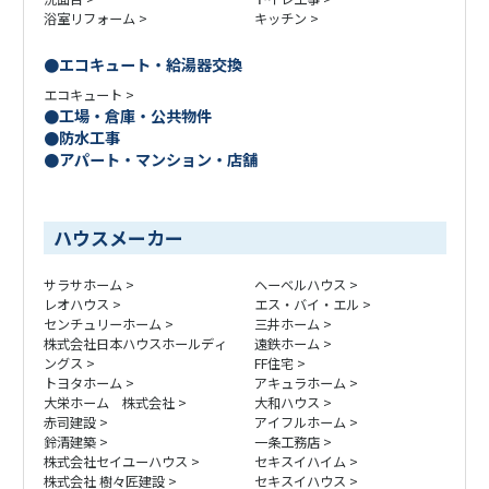
浴室リフォーム
キッチン
エコキュート・給湯器交換
エコキュート
工場・倉庫・公共物件
防水工事
アパート・マンション・店舗
ハウスメーカー
サラサホーム
ヘーベルハウス
レオハウス
エス・バイ・エル
センチュリーホーム
三井ホーム
株式会社日本ハウスホールディ
遠鉄ホーム
ングス
FF住宅
トヨタホーム
アキュラホーム
大栄ホーム 株式会社
大和ハウス
赤司建設
アイフルホーム
鈴清建築
一条工務店
株式会社セイユーハウス
セキスイハイム
株式会社 樹々匠建設
セキスイハウス