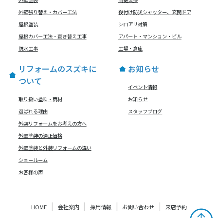
外壁張り替え・カバー工法
後付け防災シャッター、玄関ドア
屋根塗装
シロアリ対策
屋根カバー工法・葺き替え工事
アパート・マンション・ビル
防水工事
工場・倉庫
リフォームのスズキに
お知らせ
ついて
イベント情報
取り扱い塗料・商材
お知らせ
選ばれる理由
スタッフブログ
外装リフォームをお考えの方へ
外壁塗装の適正価格
外壁塗装と外装リフォームの違い
ショールーム
お客様の声
HOME
会社案内
採用情報
お問い合わせ
来店予約