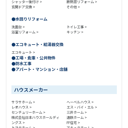
シャッター後付け
断熱窓リフォーム
玄関ドア交換
その他
水回りリフォーム
洗面台
トイレ工事
浴室リフォーム
キッチン
エコキュート・給湯器交換
エコキュート
工場・倉庫・公共物件
防水工事
アパート・マンション・店舗
ハウスメーカー
サラサホーム
ヘーベルハウス
レオハウス
エス・バイ・エル
センチュリーホーム
三井ホーム
株式会社日本ハウスホールディ
遠鉄ホーム
ングス
FF住宅
トヨタホーム
アキュラホーム