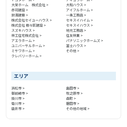
大栄ホーム 株式会社
大和ハウス
赤司建設
アイフルホーム
鈴清建築
一条工務店
株式会社セイユーハウス
セキスイハイム
株式会社 樹々匠建設
セキスイハウス
スズキハウス
地元工務店
林工住宅株式会社
住友林業
アエラホーム
パナソニックホームズ
ユニバーサルホーム
冨士ハウス
ミサワホーム
その他
クレバリーホーム
エリア
浜松市
島田市
御前崎市
牧之原市
掛川市
森町
菊川市
磐田市
袋井市
その他の地域