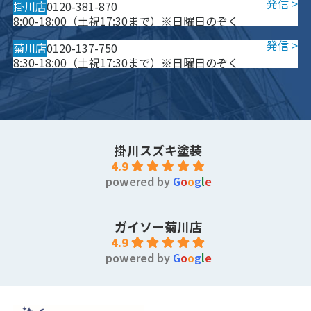
掛川店
0120-381-870
8:00-18:00（土祝17:30まで）※日曜日のぞく
菊川店
0120-137-750
8:30-18:00（土祝17:30まで）※日曜日のぞく
掛川スズキ塗装
4.9
powered by
G
o
o
g
l
e
ガイソー菊川店
4.9
powered by
G
o
o
g
l
e