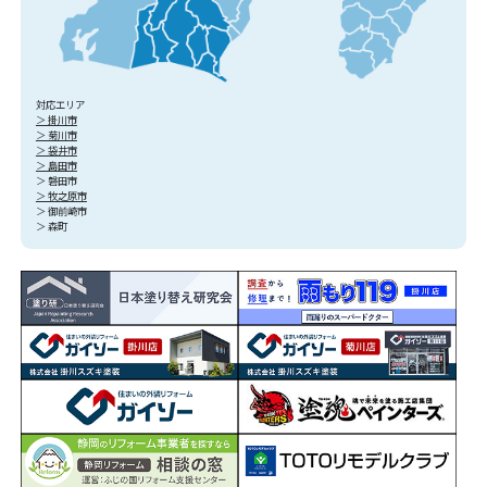
対応エリア
＞ 掛川市
＞ 菊川市
＞ 袋井市
＞ 島田市
＞ 磐田市
＞ 牧之原市
＞ 御前崎市
＞ 森町