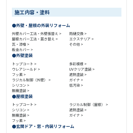
施工内容・塗料
外壁・屋根の外装リフォーム
外壁カバー工法・外壁張替え
雨樋交換
屋根カバー工法・葺き替え
エクステリア
瓦・漆喰
その他
板金カバー
外壁塗装
トップコート
多彩模様
ウレアシールド
UVクリア塗装
フッ素
遮熱塗装
ラジカル制御（外壁）
ガイナ
シリコン
低汚染
無機塗装
屋根塗装
トップコート
ラジカル制御（屋根）
シリコン
遮熱塗装
無機塗装
ガイナ
フッ素
玄関ドア・窓・内装リフォーム