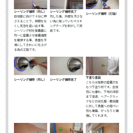
シーリング補修（均し）
シーリング補修完了
シーリング補修（打設）
目地底に向けて十分に押
均した後、外壁を汚さな
さえることで、隙間をな
い為に貼っていたマスキ
くし気泡を追い出す事、
ングテープを剥がして完
シーリング材を接着面に
成です。
均一に密着させ接着強度
を確保する事、表面を平
滑にしてきれいに仕上げ
る為の工程です。
下塗り塗装
シーリング補修（均し）
シーリング補修完了
こちらは抜群の密着力を
もつ下塗り材です。含侵
性にも優れ、下地の深部
まで浸透、ヘアークラッ
クなどの劣化層・脆弱層
に対して表面への隠ぺい
性も兼備、がっちりと補
強してくれます。