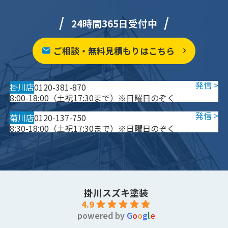
24時間365日受付中
ご相談・無料見積もりはこちら
掛川店
0120-381-870
8:00-18:00（土祝17:30まで）※日曜日のぞく
菊川店
0120-137-750
8:30-18:00（土祝17:30まで）※日曜日のぞく
掛川スズキ塗装
4.9
powered by
G
o
o
g
l
e