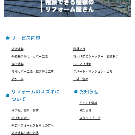
サービス内容
外壁塗装
雨樋交換
外壁張り替え・カバー工法
後付け防災シャッター、玄関ドア
屋根塗装
シロアリ対策
屋根カバー工法・葺き替え工事
アパート・マンション・ビル
防水工事
工場・倉庫
リフォームのスズキに
お知らせ
ついて
イベント情報
取り扱い塗料・商材
お知らせ
選ばれる理由
スタッフブログ
外装リフォームをお考えの方へ
外壁塗装の適正価格