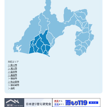
対応エリア
＞ 掛川市
＞ 菊川市
＞ 袋井市
＞ 島田市
＞ 磐田市
＞ 牧之原市
＞ 御前崎市
＞ 森町