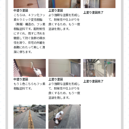
中塗り塗装
上塗り塗装
上塗り塗装完了
こちらは、４フッ化フッ
より強靭な塗膜を形成し
素セラミック変性樹脂
て、耐候性や仕上がりを
（無機）構造の、フッ素
良くするため、もう一度
樹脂塗料です。超耐候性
塗装を施します。
にすぐれ、雨すじ汚れを
徹底して防ぐ抜群の親水
性を誇り、住宅の外観を
長期にわたって美しく清
潔に保ちます。
中塗り塗装
上塗り塗装
上塗り塗装完了
もう１色こちらもフッ素
より強靭な塗膜を形成し
樹脂塗料です。
て、耐候性や仕上がりを
良くするため、もう一度
塗装を施します。