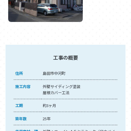
工事の概要
住所
島田市中河町
施工内容
外壁サイディング塗装
屋根カバー工法
工期
約3ヶ月
築年数
25年