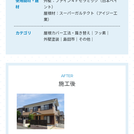
使用商材・建
外壁：ファイン４Ｆセラミック（日本ペイ
材
ント）
屋根材：スーパーガルテクト（アイジー工
業）
カテゴリ
屋根カバー工法・葺き替え
フッ素
外壁塗装
島田市
その他
AFTER
施工後