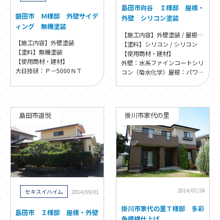
島田市向谷 Ｉ様邸 屋根・
磐田市 Ｍ様邸 外壁サイデ
外壁 シリコン塗装
ィング 無機塗装
【施工内容】外壁塗装 / 屋根塗装
【施工内容】外壁塗装
【塗料】シリコン / シリコン
【塗料】無機塗装
【使用商材・建材】
【使用商材・建材】
外壁：水系ファインコートシリ
大日技研：Ｐ－5000ＮＴ
コン（菊水化学）
屋根：パワー
シリコンマイルドⅡ（水谷ペイ
ント）
島田市道悦
掛川市家代の里
2014/07/24
セキスイハイム
2014/09/01
掛川市家代の里Ｔ様邸 多彩
島田市 Ｉ様邸 屋根・外壁
色模様仕上げ