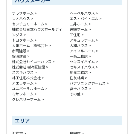
ハウスメーカー
サラサホーム
ヘーベルハウス
レオハウス
エス・バイ・エル
センチュリーホーム
三井ホーム
株式会社日本ハウスホールディ
遠鉄ホーム
ングス
FF住宅
トヨタホーム
アキュラホーム
大栄ホーム 株式会社
大和ハウス
赤司建設
アイフルホーム
鈴清建築
一条工務店
株式会社セイユーハウス
セキスイハイム
株式会社 樹々匠建設
セキスイハウス
スズキハウス
地元工務店
林工住宅株式会社
住友林業
アエラホーム
パナソニックホームズ
ユニバーサルホーム
冨士ハウス
ミサワホーム
その他
クレバリーホーム
エリア
浜松市
島田市