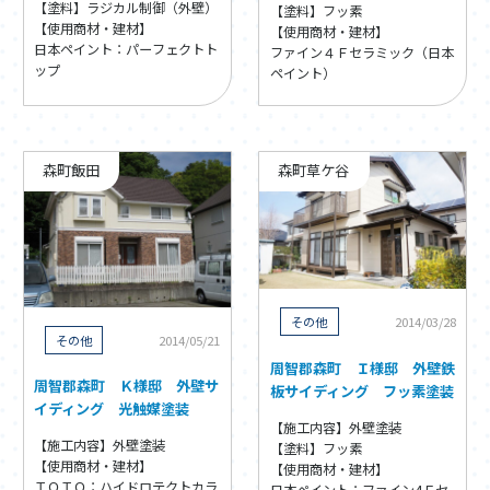
【塗料】ラジカル制御（外壁）
【塗料】フッ素
【使用商材・建材】
【使用商材・建材】
日本ペイント：パーフェクトト
ファイン４Ｆセラミック（日本
ップ
ペイント）
森町飯田
森町草ケ谷
その他
2014/03/28
その他
2014/05/21
周智郡森町 Ｉ様邸 外壁鉄
周智郡森町 Ｋ様邸 外壁サ
板サイディング フッ素塗装
イディング 光触媒塗装
【施工内容】外壁塗装
【施工内容】外壁塗装
【塗料】フッ素
【使用商材・建材】
【使用商材・建材】
ＴＯＴＯ：ハイドロテクトカラ
日本ペイント：ファイン4Ｆセ