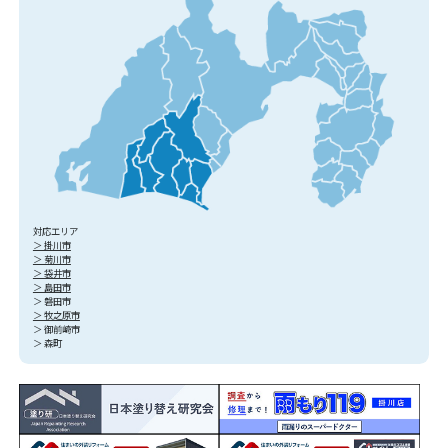
対応エリア
＞ 掛川市
＞ 菊川市
＞ 袋井市
＞ 島田市
＞ 磐田市
＞ 牧之原市
＞ 御前崎市
＞ 森町