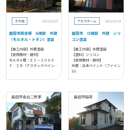
その他
2015/02/27
アエラホーム
2015/01/19
磐田市西貝塚 G様邸 外壁
磐田市 Ｏ様邸 外壁 シリ
（モルタル・トタン）塗装
コン塗装
【施工内容】外壁塗装
【施工内容】外壁塗装
【使用商材・建材】
【塗料】シリコン
モルタル壁：ＥＣ－２０００
【使用商材・建材】
Ｆ ＩＲ（アステックペイン
外壁：日本ペイント（ファイン
ト）
トタン壁：無機ＵＶコート
Si）
溶剤（ＫＦケミカル）
島田市金谷二軒家
島田市稲荷