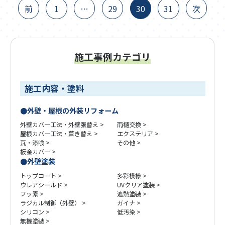
前
1
…
29
30
31
次
施工事例カテゴリ
施工内容・塗料
外壁・屋根の外装リフォーム
外壁カバー工法・外壁張替え
雨樋交換
屋根カバー工法・葺き替え
エクステリア
瓦・漆喰
その他
板金カバー
外壁塗装
トップコート
多彩模様
ウレアシールド
UVクリア塗装
フッ素
遮熱塗装
ラジカル制御（外壁）
ガイナ
シリコン
低汚染
無機塗装