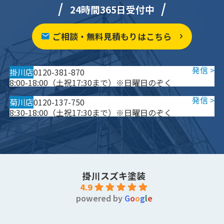
24時間365日受付中
ご相談・無料見積もりはこちら
掛川店
0120-381-870
8:00-18:00（土祝17:30まで）※日曜日のぞく
菊川店
0120-137-750
8:30-18:00（土祝17:30まで）※日曜日のぞく
掛川スズキ塗装
4.9
powered by
G
o
o
g
l
e