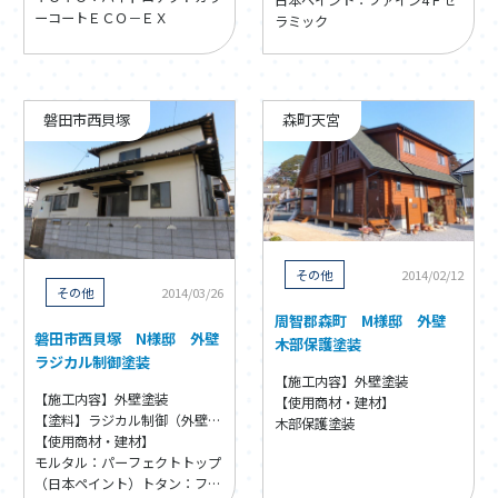
ーコートＥＣＯ－ＥＸ
ラミック
磐田市西貝塚
森町天宮
その他
2014/02/12
その他
2014/03/26
周智郡森町 M様邸 外壁
磐田市西貝塚 N様邸 外壁
木部保護塗装
ラジカル制御塗装
【施工内容】外壁塗装
【施工内容】外壁塗装
【使用商材・建材】
【塗料】ラジカル制御（外壁） / シリコン
木部保護塗装
【使用商材・建材】
モルタル：パーフェクトトップ
（日本ペイント）
トタン：ファ