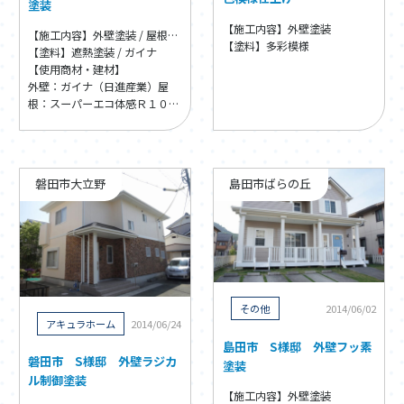
塗装
【施工内容】外壁塗装
【施工内容】外壁塗装 / 屋根塗装
【塗料】多彩模様
【塗料】遮熱塗装 / ガイナ
【使用商材・建材】
外壁：ガイナ（日進産業）
屋
根：スーパーエコ体感Ｒ１００
０
磐田市大立野
島田市ばらの丘
その他
2014/06/02
アキュラホーム
2014/06/24
島田市 S様邸 外壁フッ素
磐田市 S様邸 外壁ラジカ
塗装
ル制御塗装
【施工内容】外壁塗装