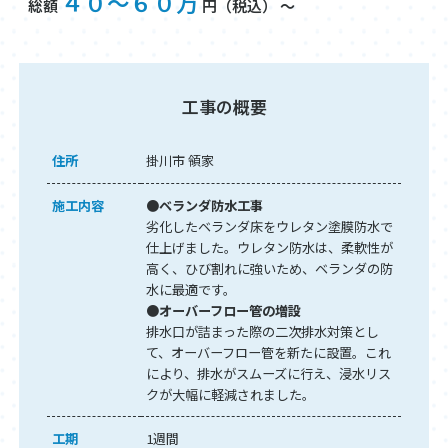
４０～６０万
総額
円（税込） ～
工事の概要
住所
掛川市 領家
施工内容
●ベランダ防水工事
劣化したベランダ床をウレタン塗膜防水で
仕上げました。ウレタン防水は、柔軟性が
高く、ひび割れに強いため、ベランダの防
水に最適です。
●オーバーフロー管の増設
排水口が詰まった際の二次排水対策とし
て、オーバーフロー管を新たに設置。これ
により、排水がスムーズに行え、浸水リス
クが大幅に軽減されました。
工期
1週間