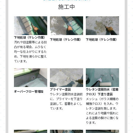
施工中
下地処理（ケレン作業）
下地処理（ケレン作業）
下地処理（ケレン作業）
汚れや旧塗膜等による凹
凸が有る場合、ムラなく
均一な仕上がりにするた
め、下地を滑らかに整え
ています。
プライマー塗装
ウレタン塗膜防水（密着
オーバーフロー管増設
ウレタン塗膜防水塗装前
クロス）下塗り塗装
に、プライマーを下塗り
メッシュ（ガラス繊維の
塗装して、密着をよくし
補強クロス）を入れ、ウ
ています。
レタン塗装を施します。
これにより地震や揺れに
よる塗膜の裂けに強くな
ります。