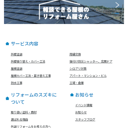
サービス内容
外壁塗装
雨樋交換
外壁張り替え・カバー工法
後付け防災シャッター、玄関ドア
屋根塗装
シロアリ対策
屋根カバー工法・葺き替え工事
アパート・マンション・ビル
防水工事
工場・倉庫
リフォームのスズキに
お知らせ
ついて
イベント情報
取り扱い塗料・商材
お知らせ
選ばれる理由
スタッフブログ
外装リフォームをお考えの方へ