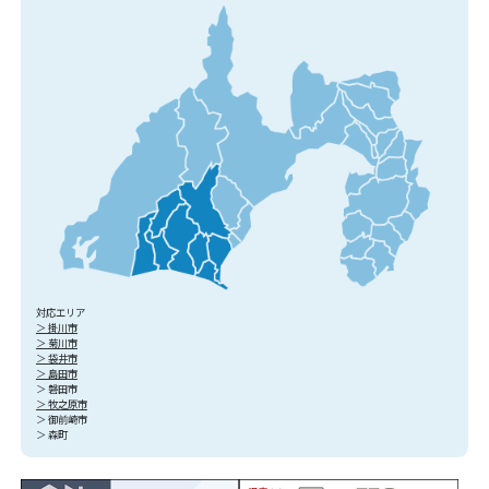
対応エリア
＞ 掛川市
＞ 菊川市
＞ 袋井市
＞ 島田市
＞ 磐田市
＞ 牧之原市
＞ 御前崎市
＞ 森町