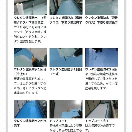
ウレタン塗膜防水 （密
ウレタン塗膜防水（密着
ウレタン塗膜防水（密着
着クロス）下塗り塗装
クロス）下塗り塗装完了
クロス）下塗り塗装完了
立上り部分にも同様にメ
ッシュ（ガラス繊維の補
強クロス）を入れ、ウレ
タン塗装を施します。
ウレタン塗膜防水１回目
ウレタン塗膜防水１回目
ウレタン塗膜防水２回目
（立上り）
（平場）
より強靭な規定の塗膜厚
規定の塗膜厚を形成し
を形成して、仕上がりを
て、仕上がりを良くする
良くするため、もう一度
ため、さらにウレタン防
塗装を施します。
水塗装を施します。
ウレタン塗膜防水２回目
トップコート
トップコート完了
完了
紫外線や雨風により塗膜
防水保護塗装の完了で
が劣化するのを防止する
す。