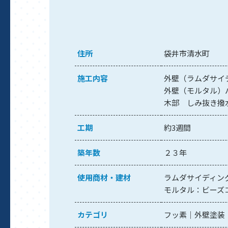
住所
袋井市清水町
施工内容
外壁（ラムダサイ
外壁（モルタル）
木部 しみ抜き撥
工期
約3週間
築年数
２３年
使用商材・建材
ラムダサイディン
モルタル：ビーズ
カテゴリ
フッ素
外壁塗装