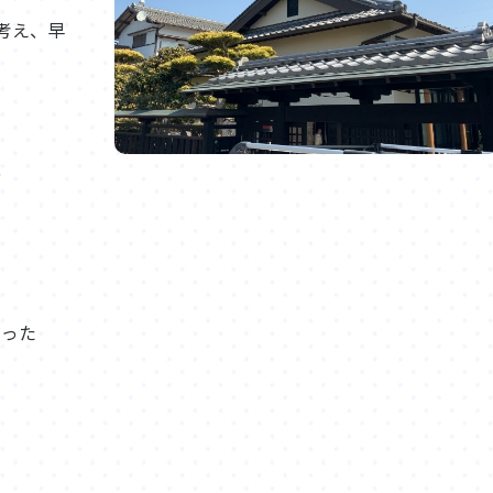
考え、早
、
だった