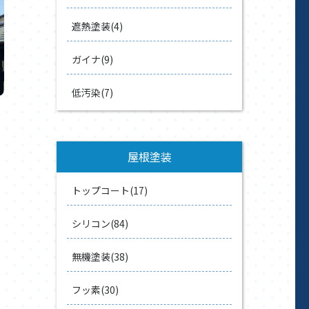
遮熱塗装(4)
ガイナ(9)
低汚染(7)
屋根塗装
トップコート(17)
シリコン(84)
無機塗装(38)
フッ素(30)