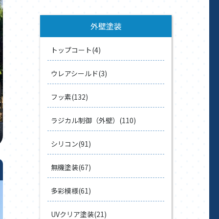
外壁塗装
トップコート(4)
ウレアシールド(3)
フッ素(132)
ラジカル制御（外壁）(110)
シリコン(91)
無機塗装(67)
多彩模様(61)
UVクリア塗装(21)