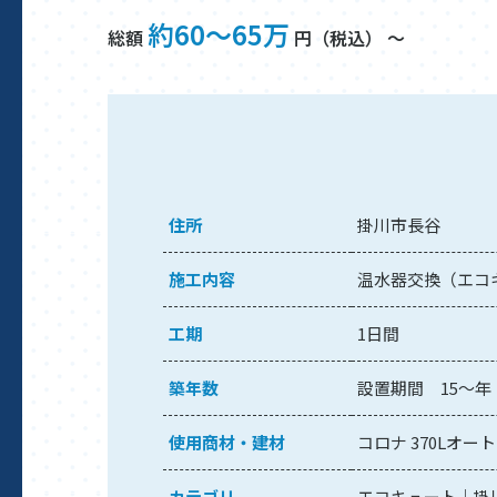
約60～65万
総額
円（税込） ～
住所
掛川市長谷
施工内容
温水器交換（エコ
工期
1日間
築年数
設置期間 15～年
使用商材・建材
コロナ 370Lオー
カテゴリ
エコキュート
掛