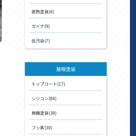
遮熱塗装(4)
ガイナ(9)
低汚染(7)
屋根塗装
トップコート(17)
シリコン(84)
無機塗装(38)
フッ素(30)