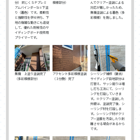
分） 同じくＳＰプレミ
模様部分）
んでクリアー塗装による
アムバインダーSiⅡ下塗
対応が難しかったため、
り（着色）です。柔軟性
無機塗装による着色（多
と強靭性を併せ持ち、下
彩模様）を施しました。
地の複雑な動きにも追従
して、優れた耐候性のサ
イディングボード改修用
プライマーです。
無機 上塗り塗装完了
アクセント多彩模様塗装
シーリング補修（撤去）
（多彩模様部分）
（３分艶）完了
サイディング目地部分は
打替え、サッシ廻りは増
し打ち工法にて、シーリ
ングを打設していきま
す。※クリアー塗装した
外壁は、塗装完了後、シ
ーリング材を打設しま
す。シーリング材がクリ
アー塗膜を汚染したり剥
離させる場合があるから
です。