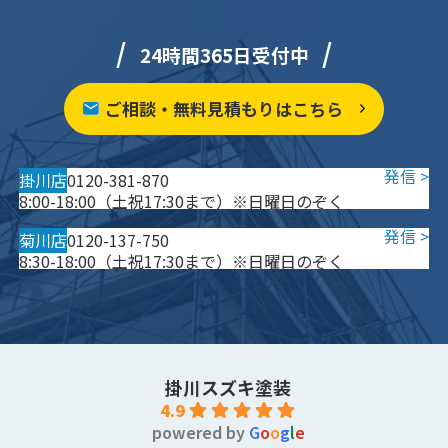
24時間365日受付中
ご相談・無料見積もりはこちら
掛川店
0120-381-870
8:00-18:00（土祝17:30まで）※日曜日のぞく
菊川店
0120-137-750
8:30-18:00（土祝17:30まで）※日曜日のぞく
掛川スズキ塗装
4.9
powered by
G
o
o
g
l
e