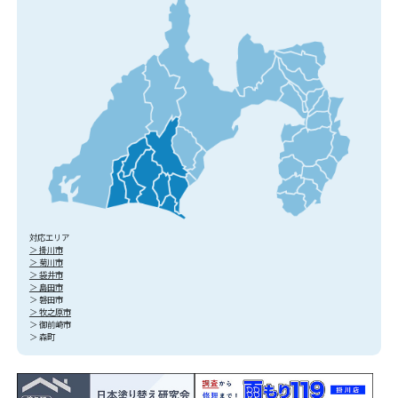
対応エリア
＞ 掛川市
＞ 菊川市
＞ 袋井市
＞ 島田市
＞ 磐田市
＞ 牧之原市
＞ 御前崎市
＞ 森町