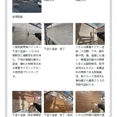
足場架設
＜高耐候特殊バインダー
こちらは無機クリヤー塗
下塗り塗装 完了
下塗り塗装＞ こちらは
装（３分艶）です。紫外
柔軟性と強靭性を併せ持
線や雨、風、塩害にも強
ち、下地の複雑な動きに
く、無機塗料最大の特徴
追従、優れた耐候性のあ
と言える超耐候性、耐汚
る窯業サイディングボー
染性はもちろん、有機塗
ド改修用プライマーで
料の特徴である耐屈曲
す。
性、耐クラック性双方も
兼ね備えた最高クラスの
次世代塗料です。
下塗り塗装（多彩模様部
下塗り塗装 完了（多彩
こちらの外壁は退色が進