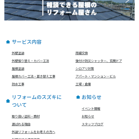
サービス内容
外壁塗装
雨樋交換
外壁張り替え・カバー工法
後付け防災シャッター、玄関ドア
屋根塗装
シロアリ対策
屋根カバー工法・葺き替え工事
アパート・マンション・ビル
防水工事
工場・倉庫
リフォームのスズキに
お知らせ
ついて
イベント情報
取り扱い塗料・商材
お知らせ
選ばれる理由
スタッフブログ
外装リフォームをお考えの方へ