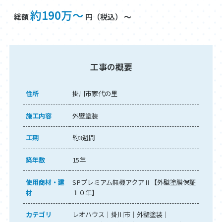
約190万～
総額
円（税込） ～
工事の概要
住所
掛川市家代の里
施工内容
外壁塗装
工期
約3週間
築年数
15年
使用商材・建
SPプレミアム無機アクアⅡ【外壁塗膜保証
材
１０年】
カテゴリ
レオハウス
掛川市
外壁塗装