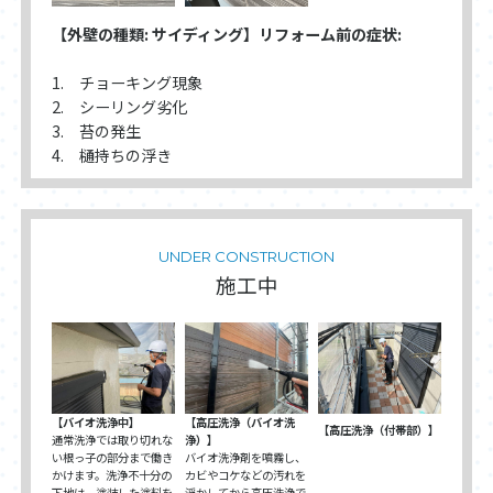
【外壁の種類: サイディング】リフォーム前の症状:
1. チョーキング現象
2. シーリング劣化
3. 苔の発生
4. 樋持ちの浮き
UNDER CONSTRUCTION
施工中
【バイオ洗浄中】
【高圧洗浄（バイオ洗
【高圧洗浄（付帯部）】
通常洗浄では取り切れな
浄）】
い根っ子の部分まで働き
バイオ洗浄剤を噴霧し、
かけます。洗浄不十分の
カビやコケなどの汚れを
下地は、塗装した塗料を
浮かしてから高圧洗浄で