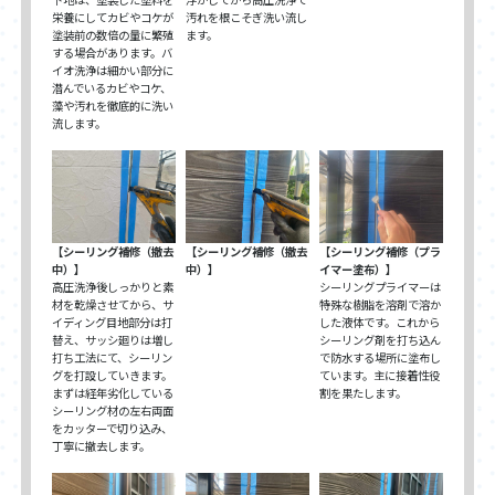
栄養にしてカビやコケが
汚れを根こそぎ洗い流し
塗装前の数倍の量に繁殖
ます。
する場合があります。バ
イオ洗浄は細かい部分に
潜んでいるカビやコケ、
藻や汚れを徹底的に洗い
流します。
【シーリング補修（撤去
【シーリング補修（撤去
【シーリング補修（プラ
中）】
中）】
イマー塗布）】
高圧洗浄後しっかりと素
シーリングプライマーは
材を乾燥させてから、サ
特殊な樹脂を溶剤で溶か
イディング目地部分は打
した液体です。これから
替え、サッシ廻りは増し
シーリング剤を打ち込ん
打ち工法にて、シーリン
で防水する場所に塗布し
グを打設していきます。
ています。主に接着性役
まずは経年劣化している
割を果たします。
シーリング材の左右両面
をカッターで切り込み、
丁寧に撤去します。