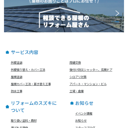
サービス内容
外壁塗装
雨樋交換
外壁張り替え・カバー工法
後付け防災シャッター、玄関ドア
屋根塗装
シロアリ対策
屋根カバー工法・葺き替え工事
アパート・マンション・ビル
防水工事
工場・倉庫
リフォームのスズキに
お知らせ
ついて
イベント情報
取り扱い塗料・商材
お知らせ
選ばれる理由
スタッフブログ