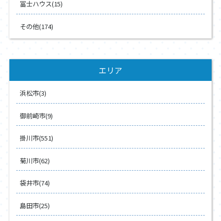
冨士ハウス(15)
その他(174)
エリア
浜松市(3)
御前崎市(9)
掛川市(551)
菊川市(62)
袋井市(74)
島田市(25)