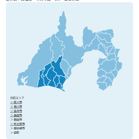
対応エリア
＞ 掛川市
＞ 菊川市
＞ 袋井市
＞ 島田市
＞ 磐田市
＞ 牧之原市
＞ 御前崎市
＞ 森町