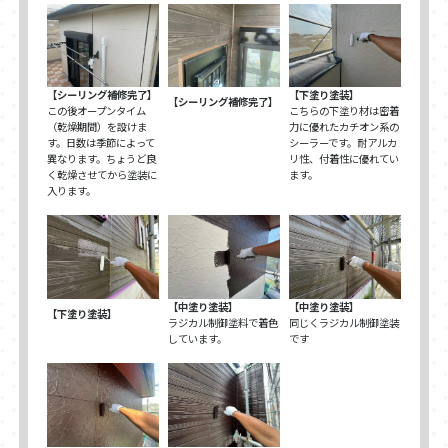
【シーリング補修完了】
【下塗り塗装】
【シーリング補修完了】
この後オープンタイム
こちらの下塗り材は密着
（乾燥期間）を設けま
力に優れたカチオン系の
す。日数は季節によって
シーラーです。耐アルカ
異なります。ちょうど良
リ性、付着性に優れてい
く乾燥させてから塗装に
ます。
入ります。
【中塗り塗装】
【中塗り塗装】
【下塗り塗装】
ラジカル制御塗料で着色
同じくラジカル制御塗装
しています。
です