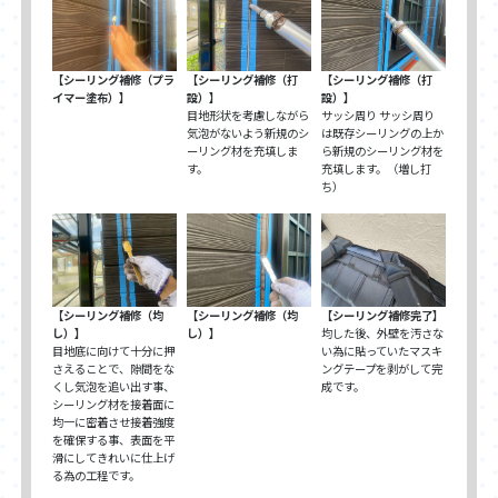
【シーリング補修（プラ
【シーリング補修（打
【シーリング補修（打
イマー塗布）】
設）】
設）】
目地形状を考慮しながら
サッシ周り サッシ周り
気泡がないよう新規のシ
は既存シーリングの上か
ーリング材を充填しま
ら新規のシーリング材を
す。
充填します。（増し打
ち）
【シーリング補修（均
【シーリング補修（均
【シーリング補修完了】
し）】
し）】
均した後、外壁を汚さな
目地底に向けて十分に押
い為に貼っていたマスキ
さえることで、隙間をな
ングテープを剥がして完
くし気泡を追い出す事、
成です。
シーリング材を接着面に
均一に密着させ接着強度
を確保する事、表面を平
滑にしてきれいに仕上げ
る為の工程です。