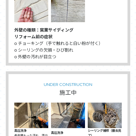
外壁の種類：窯業サイディング
リフォーム前の症状
o チョーキング（手で触れると白い粉が付く）
o シーリングの欠損・ひび割れ
o 外壁の汚れが目立つ
UNDER CONSTRUCTION
施工中
高圧洗浄
シーリング補修（撤去完
高圧洗浄
長年積もった汚れ、藻や
了）