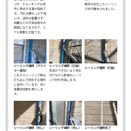
コケ、チョーキングも完
既存の劣化したシーリン
全に除去する事が目的で
グ材が撤去されました。
す。 汚れの積もった下地
には、塗料は密着せず、
剥離などの不具合発生の
原因になりますので、と
ても重要な工程です。
シーリング補修（プライ
シーリング補修（打設）
シーリング補修（打設）
マー塗布）
気泡ができないよう気を
これからシーリング剤を
付けながら新規のシーリ
打ち込んで防水する場所
ング材を充填します。
に塗布しています。主に
接着性役割を果たしま
す。
シーリング補修（均し）
シーリング補修（均し）
シーリング補修完了