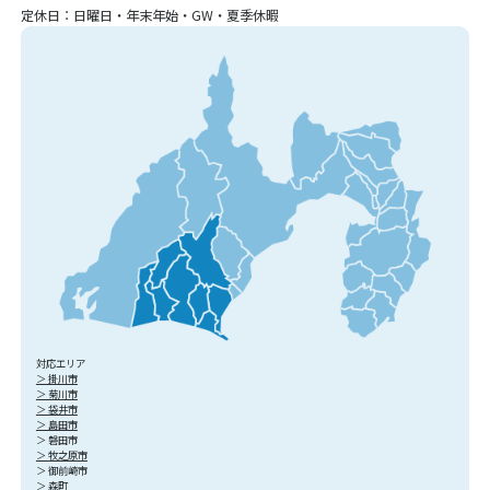
定休日：日曜日・年末年始・GW・夏季休暇
対応エリア
＞ 掛川市
＞ 菊川市
＞ 袋井市
＞ 島田市
＞ 磐田市
＞ 牧之原市
＞ 御前崎市
＞ 森町