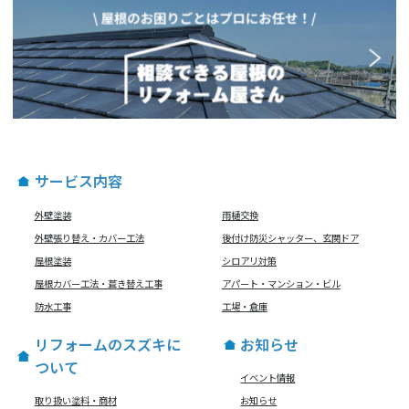
サービス内容
外壁塗装
雨樋交換
外壁張り替え・カバー工法
後付け防災シャッター、玄関ドア
屋根塗装
シロアリ対策
屋根カバー工法・葺き替え工事
アパート・マンション・ビル
防水工事
工場・倉庫
リフォームのスズキに
お知らせ
ついて
イベント情報
取り扱い塗料・商材
お知らせ