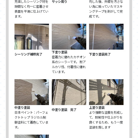
充填したシーリング材を
サッシ周り
均した後、外壁を汚さな
隙間なく均一に密着させ
い為に貼っていたマスキ
表面を平滑に仕上げてい
ングテープを剥がして完
ます。
成です。
下塗り塗装
シーリング補修完了
下塗り塗装完了
密着力に優れたカチオン
系のシーラーです。 耐ア
ルカリ性、付着性に優れ
ています。
中塗り塗装
上塗り塗装
中塗り塗装 完了
日本ペイント：パーフェ
より強靭な塗膜を形成し
クトトップ ラジカル制
て、耐候性や仕上がりを
御塗料にて着色していま
良くするため、もう一度
す。
塗装を施します