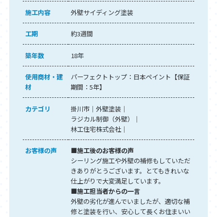
施工内容
外壁サイディング塗装
工期
約3週間
築年数
18年
使用商材・建
パーフェクトトップ：日本ペイント【保証
材
期間：5年】
カテゴリ
掛川市
外壁塗装
ラジカル制御（外壁）
林工住宅株式会社
お客様の声
■施工後のお客様の声
シーリング施工や外壁の補修もしていただ
きありがとうございます。とてもきれいな
仕上がりで大変満足しています。
■施工担当者からの一言
外壁の劣化が進んでいましたが、適切な補
修と塗装を行い、安心して長くお住まいい