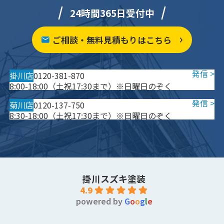
24時間365日受付中
ご相談・無料見積もりはこちら
掛川店
0120-381-870
8:00-18:00（土祝17:30まで）※日曜日のぞく
菊川店
0120-137-750
8:30-18:00（土祝17:30まで）※日曜日のぞく
掛川スズキ塗装
4.9
powered by
G
o
o
g
l
e