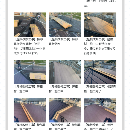
（木下地）を新設しまし
た。
【屋根改修工事】棟部
【屋根改修工事】棟部
【屋根改修工事】屋根
貫板防水 貫板（木下
貫板防水
材 施工中 軒先側か
地）に粘着防水シートを
ら、棟に向かって張って
取り付けています。
行きます。
【屋根改修工事】屋根
【屋根改修工事】屋根
【屋根改修工事】棟部貫
材 施工中
材 施工中
板 施工完了
【屋根改修工事】棟部貫
【屋根改修工事】棟部貫
【屋根改修工事】棟包
板 施工完了
板 施工完了
み 施工中 板金ジョイ