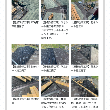
【屋根改修工事】軒先唐
【屋根改修工事】防水シ
【屋根改修工事】防水シ
草設置完了
ート施工中 既存瓦の上
ート施工中
からアスファルトルーフ
ィング（防水シート）を
貼ります。
【屋根改修工事】防水シ
【屋根改修工事】防水シ
【屋根改修工事】防水シ
ート施工完了
ート施工完了
ート施工完了
【屋根改修工事】谷樋設
【屋根改修工事】棟部下
【屋根改修工事】棟部下
置
地 降り棟用捨て水切り
地、貫板 施工完了 捨
を取り付けています。
て水切りの上から、貫板