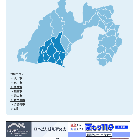
対応エリア
＞ 掛川市
＞ 菊川市
＞ 袋井市
＞ 島田市
＞ 磐田市
＞ 牧之原市
＞ 御前崎市
＞ 森町