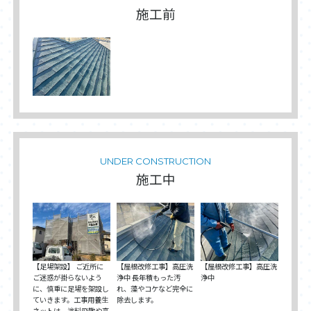
施工前
UNDER CONSTRUCTION
施工中
【足場架設】 ご近所に
【屋根改修工事】高圧洗
【屋根改修工事】高圧洗
ご迷惑が掛らないよう
浄中 長年積もった汚
浄中
に、慎重に足場を架設し
れ、藻やコケなど完全に
ていきます。工事用養生
除去します。
ネットは、塗料飛散や高