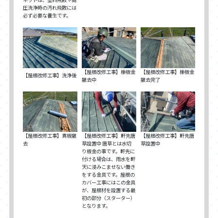
圧洗浄時の汚れ飛散には
必ず必要な養生です。
【屋根改修工事】棟板金
【屋根改修工事】棟板金
【屋根改修工事】洗浄後
撤去中
撤去完了
【屋根改修工事】貫板撤
【屋根改修工事】軒先唐
【屋根改修工事】軒先唐
去
草設置中 唐草とは水切
草設置中
り板金の事です。軒先に
付ける場合は、雨水を軒
天に浸みこませない働き
をする金具です。屋根の
カバー工事にはこの金具
が、屋根材を設置する最
初の部分（スターター）
となります。