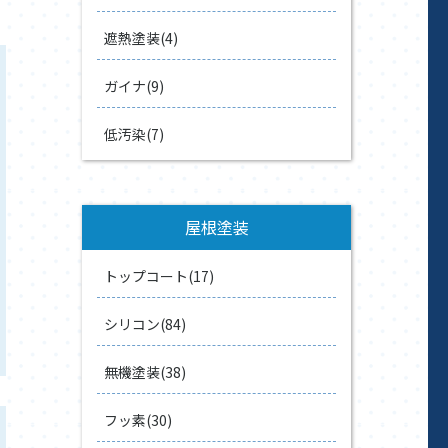
遮熱塗装(4)
ガイナ(9)
低汚染(7)
屋根塗装
トップコート(17)
シリコン(84)
無機塗装(38)
フッ素(30)