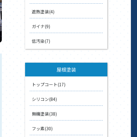
遮熱塗装(4)
ガイナ(9)
低汚染(7)
屋根塗装
トップコート(17)
シリコン(84)
無機塗装(38)
フッ素(30)