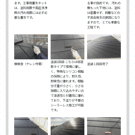
ます。工事用養生ネット
る事が目的です。 汚れの
は、塗料飛散や高圧洗浄
積もった下地には、塗料
時の汚れ飛散には必ず必
は密着せず、剥離などの
要な養生です。
不具合発生の原因になり
ますので、とても重要な
工程です。
塗装1回目 こちらは弱溶
棟板金（ケレン作業）
塗装１回目完了
剤タイプで環境に優し
く、特殊なシリコン樹脂
の採用により、耐久性、
耐候性に優れます。樹脂
分子量が小さく、小さな
隙間に入り込みやすいの
で浸透性と付着性に優れ
ており、下塗りが不要の
シーラーレス施工が可能
です。