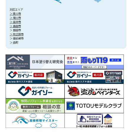
対応エリア
＞ 掛川市
＞ 菊川市
＞ 袋井市
＞ 島田市
＞ 磐田市
＞ 牧之原市
＞ 御前崎市
＞ 森町