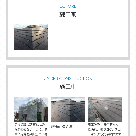
BEFORE
施工前
UNDER CONSTRUCTION
施工中
足場仮設 ご近所にご迷
高圧洗浄 長年積もっ
施行前（別角度）
惑が掛らないように、慎
た汚れ、藻やコケ、チョ
重に足場を架設していき
ーキングも完全に除去す