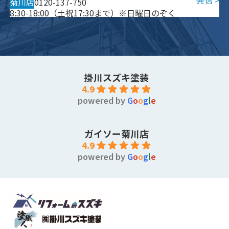
菊川店
0120-137-750
8:30-18:00（土祝17:30まで）※日曜日のぞく
掛川スズキ塗装
4.9
powered by
G
o
o
g
l
e
ガイソー菊川店
4.9
powered by
G
o
o
g
l
e