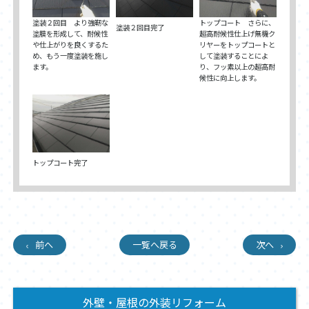
塗装２回目 より強靭な
トップコート さらに、
塗装２回目完了
塗膜を形成して、耐候性
超高耐候性仕上げ無機ク
や仕上がりを良くするた
リヤーをトップコートと
め、もう一度塗装を施し
して塗装することによ
ます。
り、フッ素以上の超高耐
候性に向上します。
トップコート完了
前へ
一覧へ戻る
次へ
外壁・屋根の外装リフォーム