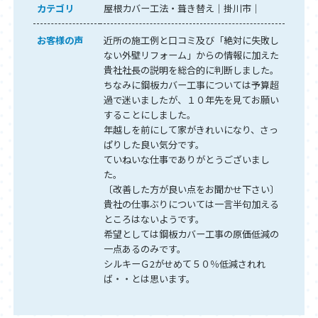
カテゴリ
屋根カバー工法・葺き替え
掛川市
お客様の声
近所の施工例と口コミ及び「絶対に失敗し
ない外壁リフォーム」からの情報に加えた
貴社社長の説明を総合的に判断しました。
ちなみに鋼板カバー工事については予算超
過で迷いましたが、１０年先を見てお願い
することにしました。
年越しを前にして家がきれいになり、さっ
ぱりした良い気分です。
ていねいな仕事でありがとうございまし
た。
〔改善した方が良い点をお聞かせ下さい〕
貴社の仕事ぶりについては一言半句加える
ところはないようです。
希望としては鋼板カバー工事の原価低減の
一点あるのみです。
シルキーＧ2がせめて５０％低減されれ
ば・・とは思います。