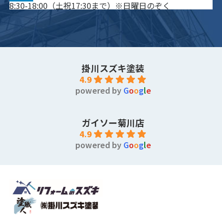
8:30-18:00（土祝17:30まで）※日曜日のぞく
掛川スズキ塗装
4.9
powered by
G
o
o
g
l
e
ガイソー菊川店
4.9
powered by
G
o
o
g
l
e