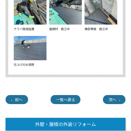
ケラバ板金設置
屋根材 施工中
棟部貫板 施工中
仕上げのお掃除
前へ
一覧へ戻る
次へ
外壁・屋根の外装リフォーム