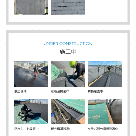
UNDER CONSTRUCTION
施工中
高圧洗浄
棟板金撤去中
貫板撤去中
防水シート設置中
軒先唐草設置中
ケラバ部分貫板設置中