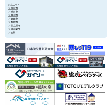
対応エリア
＞ 掛川市
＞ 菊川市
＞ 袋井市
＞ 島田市
＞ 磐田市
＞ 牧之原市
＞ 御前崎市
＞ 森町