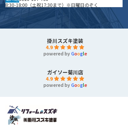
8:30-18:00（土祝17:30まで）※日曜日のぞく
掛川スズキ塗装
4.9
powered by
G
o
o
g
l
e
ガイソー菊川店
4.9
powered by
G
o
o
g
l
e