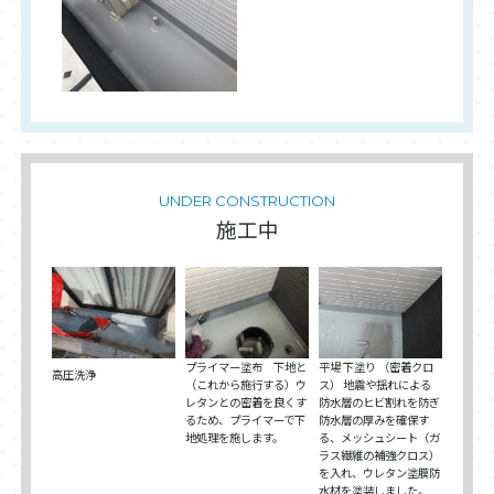
UNDER CONSTRUCTION
施工中
プライマー塗布 下地と
平場 下塗り （密着クロ
高圧洗浄
（これから施行する）ウ
ス） 地震や揺れによる
レタンとの密着を良くす
防水層のヒビ割れを防ぎ
るため、プライマーで下
防水層の厚みを確保す
地処理を施します。
る、メッシュシート（ガ
ラス繊維の補強クロス）
を入れ、ウレタン塗膜防
水材を塗装しました。