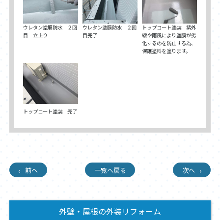
ウレタン塗膜防水 ２回
ウレタン塗膜防水 ２回
トップコート塗装 紫外
目 立上り
目完了
線や雨風により塗膜が劣
化するのを防止する為、
保護塗料を塗ります。
トップコート塗装 完了
前へ
一覧へ戻る
次へ
外壁・屋根の外装リフォーム