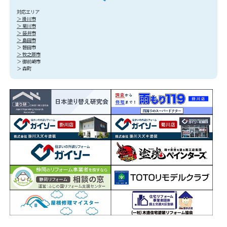
対応エリア
＞ 掛川市
＞ 菊川市
＞ 袋井市
＞ 島田市
＞ 磐田市
＞ 牧之原市
＞ 御前崎市
＞ 森町