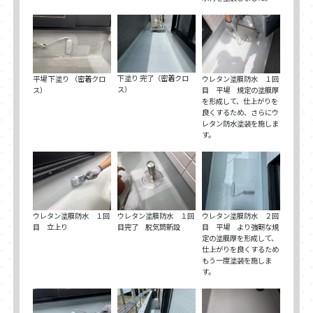
下塗り 完了（密着クロ
平場 下塗り （密着クロ
ウレタン塗膜防水 １回
ス）
ス）
目 平場 規定の塗膜厚
を形成して、仕上がりを
良くするため、さらにウ
レタン防水塗装を施しま
す。
ウレタン塗膜防水 １回
ウレタン塗膜防水 １回
ウレタン塗膜防水 ２回
目 立上り
目完了 脱気筒新設
目 平場 より強靭な規
定の塗膜厚を形成して、
仕上がりを良くするため
もう一度塗装を施しま
す。