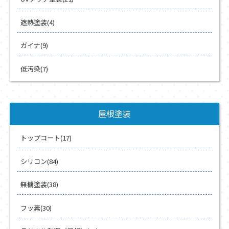
遮熱塗装(4)
ガイナ(9)
低汚染(7)
屋根塗装
トップコート(17)
シリコン(84)
無機塗装(38)
フッ素(30)