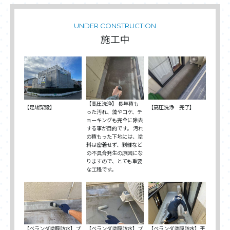
UNDER CONSTRUCTION
施工中
【高圧洗浄】 長年積も
【高圧洗浄 完了】
【足場架設】
った汚れ、藻やコケ、チ
ョーキングも完全に除去
する事が目的です。 汚れ
の積もった下地には、塗
料は密着せず、剥離など
の不具合発生の原因にな
りますので、とても重要
な工程です。
【ベランダ塗膜防水】プ
【ベランダ塗膜防水】プ
【ベランダ塗膜防水】平