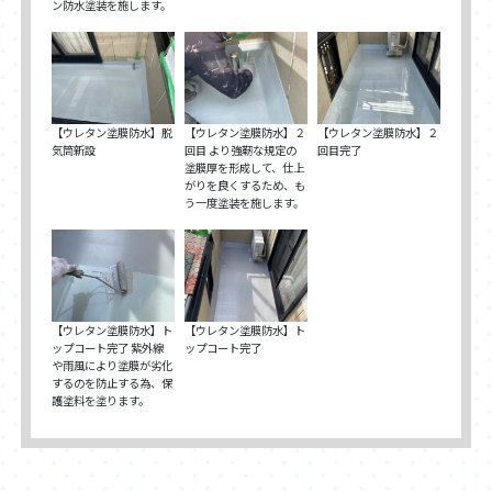
ン防水塗装を施します。
【ウレタン塗膜防水】脱
【ウレタン塗膜防水】２
【ウレタン塗膜防水】２
気筒新設
回目 より強靭な規定の
回目完了
塗膜厚を形成して、仕上
がりを良くするため、も
う一度塗装を施します。
【ウレタン塗膜防水】ト
【ウレタン塗膜防水】ト
ップコート完了 紫外線
ップコート完了
や雨風により塗膜が劣化
するのを防止する為、保
護塗料を塗ります。