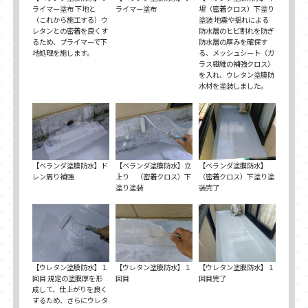
ライマー塗布 下地と
ライマー塗布
場（密着クロス）下塗り
（これから施工する）ウ
塗装 地震や揺れによる
レタンとの密着を良くす
防水層のヒビ割れを防ぎ
るため、プライマーで下
防水層の厚みを確保す
地処理を施します。
る、メッシュシート（ガ
ラス繊維の補強クロス）
を入れ、ウレタン塗膜防
水材を塗装しました。
【ベランダ塗膜防水】ド
【ベランダ塗膜防水】立
【ベランダ塗膜防水】
レン周り補強
上り （密着クロス）下
（密着クロス）下塗り塗
塗り塗装
装完了
【ウレタン塗膜防水】１
【ウレタン塗膜防水】１
【ウレタン塗膜防水】１
回目 規定の塗膜厚を形
回目
回目完了
成して、仕上がりを良く
するため、さらにウレタ