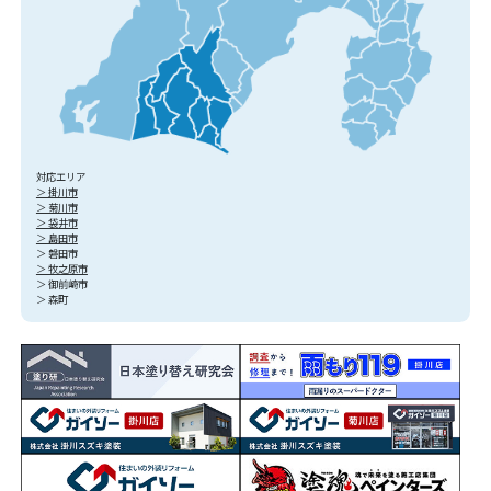
対応エリア
＞ 掛川市
＞ 菊川市
＞ 袋井市
＞ 島田市
＞ 磐田市
＞ 牧之原市
＞ 御前崎市
＞ 森町