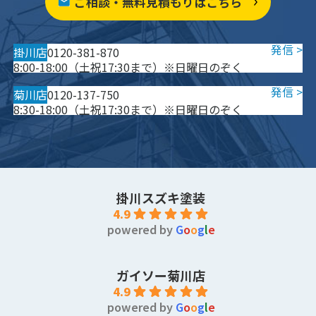
ご相談・無料見積もりはこちら
掛川店
0120-381-870
8:00-18:00（土祝17:30まで）※日曜日のぞく
菊川店
0120-137-750
8:30-18:00（土祝17:30まで）※日曜日のぞく
掛川スズキ塗装
4.9
powered by
G
o
o
g
l
e
ガイソー菊川店
4.9
powered by
G
o
o
g
l
e