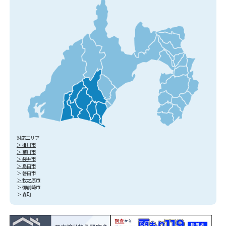
対応エリア
＞ 掛川市
＞ 菊川市
＞ 袋井市
＞ 島田市
＞ 磐田市
＞ 牧之原市
＞ 御前崎市
＞ 森町