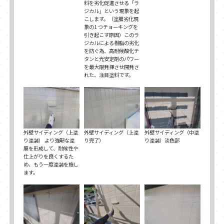
料を劣化促進させる「ラ
ジカル」という現象を起
こします。（塗膜劣化現
象の1 つチョーキングを
引き起こす原因）このラ
ジカルによる樹脂の劣化
を防ぐ為、高耐候酸化チ
タンと光安定剤のパワー
を最大限発揮させ開発さ
れた、注目塗料です。
外壁サイディング（上塗
外壁サイディング（上塗
外壁サイディング（中塗
り塗装） より強靭な塗
り完了）
り塗装）淡色部
膜を形成して、耐候性や
仕上がりを良くするた
め、もう一度塗装を施し
ます。