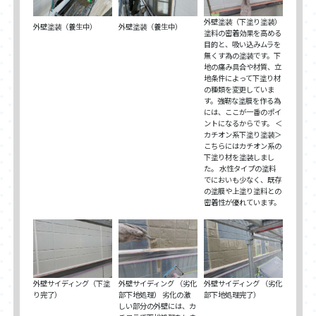
外壁塗装（下塗り塗装）
外壁塗装（養生中）
外壁塗装（養生中）
塗料の密着効果を高める
目的と、吸い込みムラを
無くす為の塗装です。下
地の痛み具合や材質、立
地条件によって下塗り材
の種類を変更していま
す。強靭な塗膜を作る為
には、ここが一番のポイ
ントになるからです。 ＜
カチオン系下塗り塗装＞
こちらにはカチオン系の
下塗り材を塗装しまし
た。 水性タイプの塗料
でにおいも少なく、既存
の塗膜や上塗り塗料との
密着性が優れています。
外壁サイディング（下塗
外壁サイディング （劣化
外壁サイディング （劣化
り完了）
部下地処理） 劣化の激
部下地処理完了）
しい部分の外壁には、カ