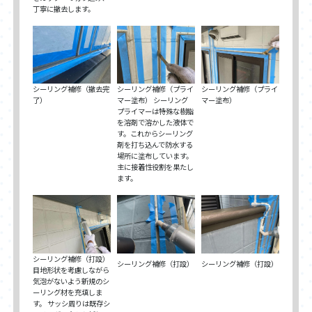
丁寧に撤去します。
シーリング補修（撤去完
シーリング補修（プライ
シーリング補修（プライ
了）
マー塗布） シーリング
マー塗布）
プライマーは特殊な樹脂
を溶剤で溶かした液体で
す。これからシーリング
剤を打ち込んで防水する
場所に塗布しています。
主に接着性役割を果たし
ます。
シーリング補修（打設）
シーリング補修（打設）
シーリング補修（打設）
目地形状を考慮しながら
気泡がないよう新規のシ
ーリング材を充填しま
す。 サッシ周りは既存シ