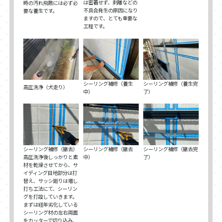
は密着せず、剥離などの
時の汚れ飛散には必ず必
不具合発生の原因になり
要な養生です。
ますので、とても重要な
工程です。
シーリング補修（養生
シーリング補修（養生完
高圧洗浄（犬走り）
中）
了）
シーリング補修（撤去）
シーリング補修（撤去
シーリング補修（撤去完
高圧洗浄後しっかりと素
中）
了）
材を乾燥させてから、サ
イディング目地部分は打
替え、サッシ廻りは増し
打ち工法にて、シーリン
グを打設していきます。
まずは経年劣化している
シーリング材の左右両面
をカッターで切り込み、