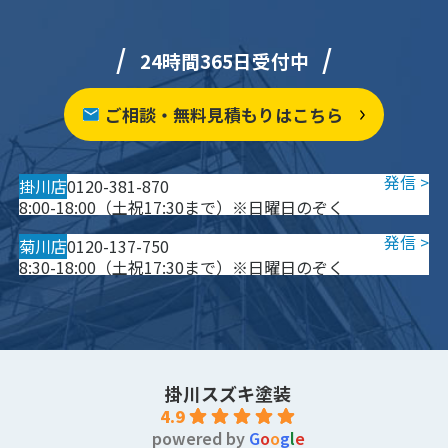
24時間365日受付中
ご相談・無料見積もりはこちら
掛川店
0120-381-870
8:00-18:00（土祝17:30まで）※日曜日のぞく
菊川店
0120-137-750
8:30-18:00（土祝17:30まで）※日曜日のぞく
掛川スズキ塗装
4.9
powered by
G
o
o
g
l
e