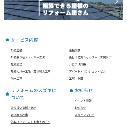
サービス内容
外壁塗装
雨樋交換
外壁張り替え・カバー工法
後付け防災シャッター、玄関ドア
屋根塗装
シロアリ対策
屋根カバー工法・葺き替え工事
アパート・マンション・ビル
防水工事
工場・倉庫
リフォームのスズキに
お知らせ
ついて
イベント情報
取り扱い塗料・商材
お知らせ
選ばれる理由
スタッフブログ
外装リフォームをお考えの方へ