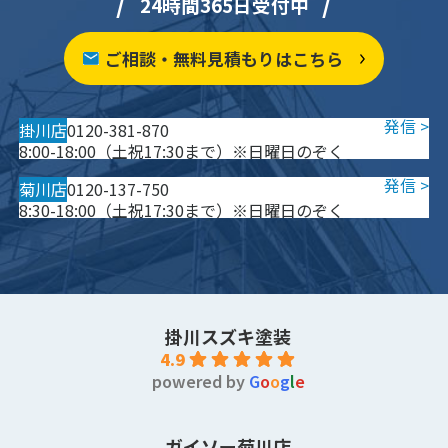
24時間365日受付中
ご相談・無料見積もりはこちら
掛川店
0120-381-870
8:00-18:00（土祝17:30まで）※日曜日のぞく
菊川店
0120-137-750
8:30-18:00（土祝17:30まで）※日曜日のぞく
掛川スズキ塗装
4.9
powered by
G
o
o
g
l
e
ガイソー菊川店