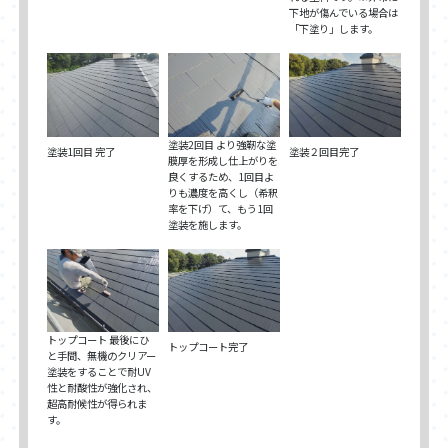
下地が傷んでいる場合は
「下塗り」します。
塗装2回目 より強靭な塗
塗装1回目 完了
塗装２回目完了
膜厚を形成し仕上がりを
良くするため、1回目よ
りも濃度を高くし（希釈
率を下げ）て、もう1回
塗装を施します。
トップコート 最後にひ
トップコート完了
と手間、無機のクリアー
塗装をすることで耐UV
性と耐酸性が強化され、
超高耐候性が得られま
す。