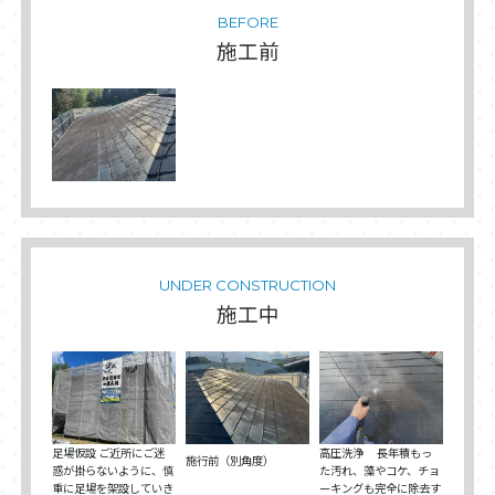
BEFORE
施工前
UNDER CONSTRUCTION
施工中
高圧洗浄 長年積もっ
足場仮設 ご近所にご迷
施行前（別角度）
た汚れ、藻やコケ、チョ
惑が掛らないように、慎
ーキングも完全に除去す
重に足場を架設していき