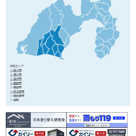
対応エリア
＞ 掛川市
＞ 菊川市
＞ 袋井市
＞ 島田市
＞ 磐田市
＞ 牧之原市
＞ 御前崎市
＞ 森町