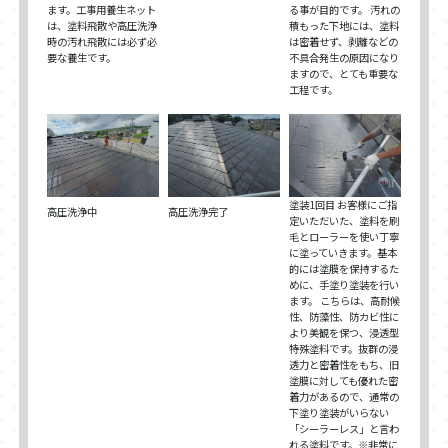
る事が目的です。 汚れの
ます。工事用養生ネット
積もった下地には、塗料
は、塗料飛散や高圧洗浄
は密着せず、剥離などの
時の汚れ飛散には必ず必
不具合発生の原因になり
要な養生です。
ますので、とても重要な
工程です。
塗装1回目 お客様にご指
高圧洗浄中
高圧洗浄完了
定いただいた、塗料を刷
毛とローラーを使い丁寧
に塗っていきます。基本
的には塗膜を保持するた
めに、手塗り塗装を行い
ます。 こちらは、高耐候
性、防藻性、防カビ性に
より美観を保つ、浸透型
特殊塗料です。抜群の浸
透力と密着性をもち、旧
塗膜に対しても優れた密
着力があるので、通常の
下塗り塗装がいらない
「シーラーレス」と言わ
れる塗料です。※非常に