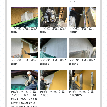
です。
リシン壁 （下塗り塗装2
リシン壁 （下塗り塗装2
リシン壁 （下塗り塗装
回目）
回目）
２回目）
リシン壁 （下塗り塗装2
リシン壁 （下塗り塗装2
リシン壁 （下塗り塗装2
回目）
回目完了）
回目完了）
矢切部リシン壁 （中塗
矢切部リシン壁 （中塗
矢切部リシン壁 （中塗
り塗装） こちらは、超
り塗装）
り塗装完了）
撥水タイプのラジカル制
御された超高耐候性無
機・有機ハイブリッド系