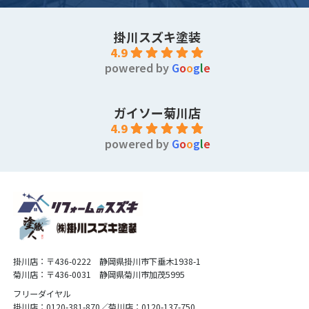
掛川スズキ塗装
4.9
powered by
G
o
o
g
l
e
ガイソー菊川店
4.9
powered by
G
o
o
g
l
e
掛川店：〒436-0222 静岡県掛川市下垂木1938-1
菊川店：〒436-0031 静岡県菊川市加茂5995
フリーダイヤル
掛川店：0120-381-870／菊川店：0120-137-750