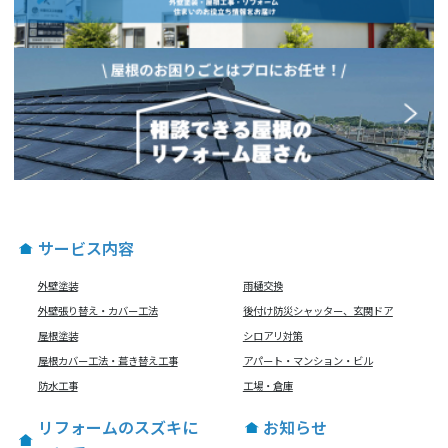
サービス内容
外壁塗装
雨樋交換
外壁張り替え・カバー工法
後付け防災シャッター、玄関ドア
屋根塗装
シロアリ対策
屋根カバー工法・葺き替え工事
アパート・マンション・ビル
防水工事
工場・倉庫
リフォームのスズキに
お知らせ