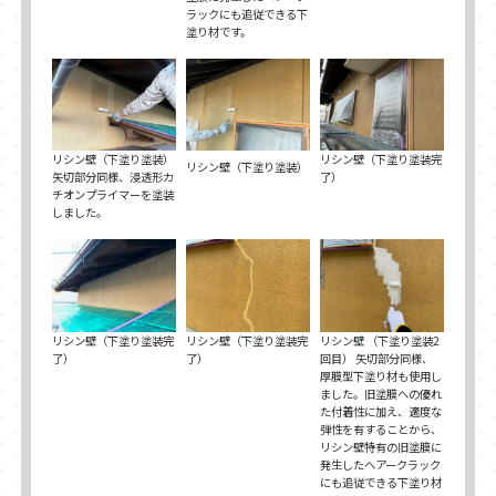
ラックにも追従できる下
塗り材です。
リシン壁（下塗り塗装）
リシン壁（下塗り塗装完
リシン壁（下塗り塗装）
矢切部分同様、浸透形カ
了）
チオンプライマーを塗装
しました。
リシン壁（下塗り塗装完
リシン壁（下塗り塗装完
リシン壁 （下塗り塗装2
了）
了）
回目） 矢切部分同様、
厚膜型下塗り材も使用し
ました。旧塗膜への優れ
た付着性に加え、適度な
弾性を有することから、
リシン壁特有の旧塗膜に
発生したヘアークラック
にも追従できる下塗り材