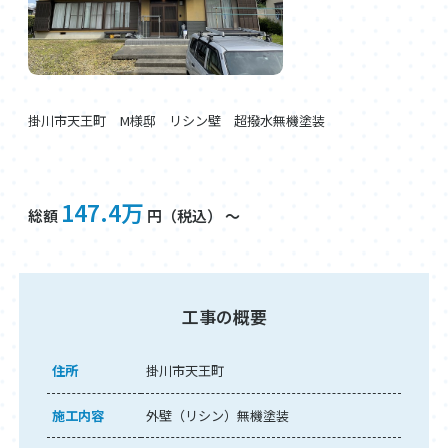
掛川市天王町 М様邸 リシン壁 超撥水無機塗装
147.4万
総額
円（税込） ～
工事の概要
住所
掛川市天王町
施工内容
外壁（リシン）無機塗装