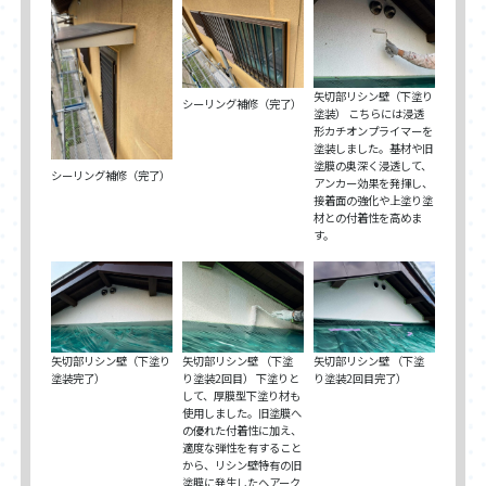
矢切部リシン壁（下塗り
シーリング補修（完了）
塗装） こちらには浸透
形カチオンプライマーを
塗装しました。基材や旧
塗膜の奥深く浸透して、
シーリング補修（完了）
アンカー効果を発揮し、
接着面の強化や上塗り塗
材との付着性を高めま
す。
矢切部リシン壁（下塗り
矢切部リシン壁 （下塗
矢切部リシン壁 （下塗
塗装完了）
り塗装2回目） 下塗りと
り塗装2回目完了）
して、厚膜型下塗り材も
使用しました。旧塗膜へ
の優れた付着性に加え、
適度な弾性を有すること
から、リシン壁特有の旧
塗膜に発生したヘアーク