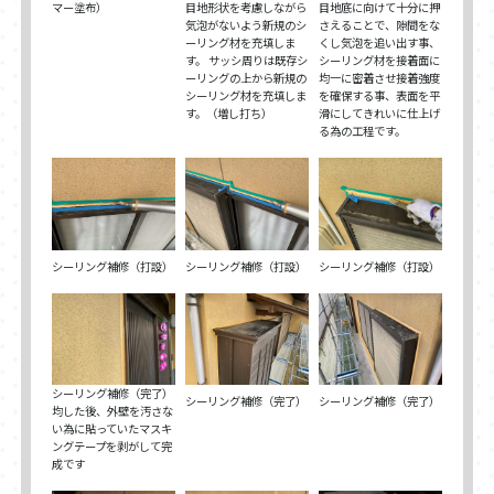
マー塗布）
目地形状を考慮しながら
目地底に向けて十分に押
気泡がないよう新規のシ
さえることで、隙間をな
ーリング材を充填しま
くし気泡を追い出す事、
す。 サッシ周りは既存シ
シーリング材を接着面に
ーリングの上から新規の
均一に密着させ接着強度
シーリング材を充填しま
を確保する事、表面を平
す。（増し打ち）
滑にしてきれいに仕上げ
る為の工程です。
シーリング補修（打設）
シーリング補修（打設）
シーリング補修（打設）
シーリング補修（完了）
シーリング補修（完了）
シーリング補修（完了）
均した後、外壁を汚さな
い為に貼っていたマスキ
ングテープを剥がして完
成です