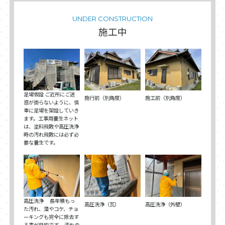
UNDER CONSTRUCTION
施工中
足場仮設 ご近所にご迷
施行前（別角度）
施工前（別角度）
惑が掛らないように、慎
重に足場を架設していき
ます。工事用養生ネット
は、塗料飛散や高圧洗浄
時の汚れ飛散には必ず必
要な養生です。
高圧洗浄 長年積もっ
高圧洗浄（瓦）
高圧洗浄（外壁）
た汚れ、藻やコケ、チョ
ーキングも完全に除去す
る事が目的です。 汚れの