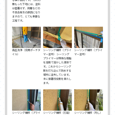
積もった下地には、塗料
は密着せず、剥離などの
不具合発生の原因になり
ますので、とても重要な
工程です。
高圧洗浄（玄関ポーチタ
シーリング補修（プライ
シーリング補修（プライ
イル）
マー塗布） シーリング
マー塗布）
プライマーは特殊な樹脂
を溶剤で溶かした液体で
す。これからシーリング
剤を打ち込んで防水する
場所に塗布しています。
主に接着性役割を果たし
ます。
シーリング補修（プライ
シーリング補修（打設）
シーリング補修（均し）