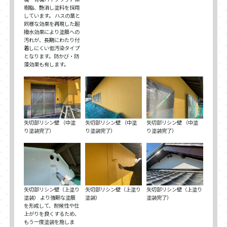
樹脂、艶消し塗料を採用
しています。 ハスの葉と
同様な効果を再現した超
撥水効果により塗膜への
汚れが、長期にわたり付
着しにくい低汚染タイプ
となります。防かび・防
藻効果も有します。
矢切部リシン壁 （中塗
矢切部リシン壁 （中塗
矢切部リシン壁 （中塗
り塗装完了）
り塗装完了）
り塗装完了）
矢切部リシン壁（上塗り
矢切部リシン壁（上塗り
矢切部リシン壁（上塗り
塗装） より強靭な塗膜
塗装）
塗装完了）
を形成して、耐候性や仕
上がりを良くするため、
もう一度塗装を施しま