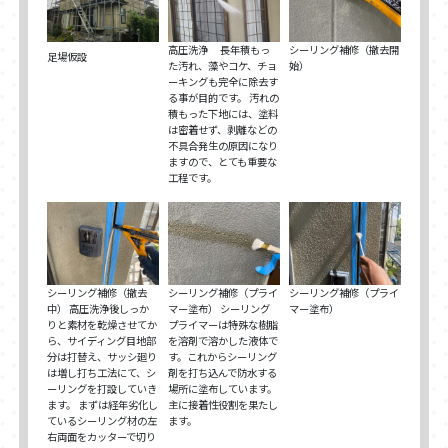
高圧洗浄 長年積もっ
シーリング補修（撤去開
足場仮設
た汚れ、藻やコケ、チョ
始）
ーキングも完全に除去す
る事が目的です。 汚れの
積もった下地には、塗料
は密着せず、剥離などの
不具合発生の原因になり
ますので、とても重要な
工程です。
シーリング補修（撤去
​​シーリング補修（プライ
​​シーリング補修（プライ
中） 高圧洗浄後しっか
マー塗布） シーリング
マー塗布）
りと素材を乾燥させてか
プライマーは特殊な樹脂
ら、サイディング目地部
を溶剤で溶かした液体で
分は打替え、サッシ廻り
す。これからシーリング
は増し打ち工法にて、シ
剤を打ち込んで防水する
ーリングを打設していき
場所に塗布しています。
ます。 まずは経年劣化し
主に接着性役割を果たし
ているシーリング材の左
ます。
右両面をカッターで切り