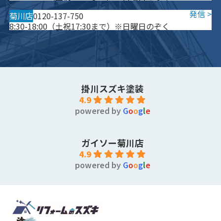
菊川店
0120-137-750
8:30-18:00（土祝17:30まで）※日曜日のぞく
掛川スズキ塗装
4.9
powered by
G
o
o
g
l
e
ガイソー菊川店
4.9
powered by
G
o
o
g
l
e