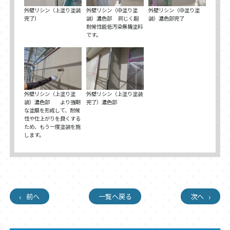
外壁リシン（上塗り塗装
外壁リシン（中塗り塗
外壁リシン（中塗り塗
完了）
装）濃色部 同じく超
装）濃色部完了
耐候性能低汚染無機塗料
です。
外壁リシン（上塗り塗
外壁リシン（上塗り塗装
装）濃色部 より強靭
完了）濃色部
な塗膜を形成して、耐候
性や仕上がりを良くする
ため、もう一度塗装を施
します。
前へ
一覧へ戻る
次へ