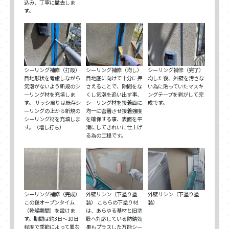
込み、丁寧に撤去しま
す。
シーリング補修（打設）
シーリング補修（均し）
シーリング補修（完了）
目地形状を考慮しながら
目地底に向けて十分に押
均した後、外壁を汚さな
気泡がないよう新規のシ
さえることで、隙間をな
い為に貼っていたマスキ
ーリング材を充填しま
くし気泡を追い出す事、
ングテープを剥がして完
す。 サッシ周りは既存シ
シーリング材を接着面に
成です。
ーリングの上から新規の
均一に密着させ接着強度
シーリング材を充填しま
を確保する事、表面を平
す。（増し打ち）
滑にしてきれいに仕上げ
る為の工程です。
シーリング補修（完成）
外壁リシン（下塗り塗
外壁リシン（下塗り塗
この後オープンタイム
装） こちらの下塗り材
装）
（乾燥期間）を設けま
は、あらゆる基材と旧塗
す。期間は約3日～10日
膜へ対応している防錆効
程度で季節によって異な
果もプラスした万能シー