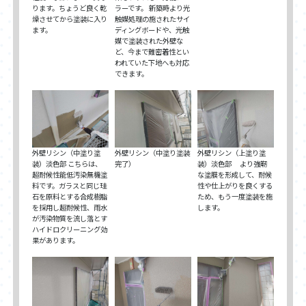
ります。ちょうど良く乾
ラーです。 新築時より光
燥させてから塗装に入り
触媒処理の施されたサイ
ます。
ディングボードや、光触
媒で塗装された外壁な
ど、今まで難密着性とい
われていた下地へも対応
できます。
外壁リシン（中塗り塗
外壁リシン（中塗り塗装
外壁リシン（上塗り塗
装）淡色部 こちらは、
完了）
装）淡色部 より強靭
超耐候性能低汚染無機塗
な塗膜を形成して、耐候
料です。ガラスと同じ珪
性や仕上がりを良くする
石を原料とする合成樹脂
ため、もう一度塗装を施
を採用し超耐候性、雨水
します。
が汚染物質を流し落とす
ハイドロクリーニング効
果があります。