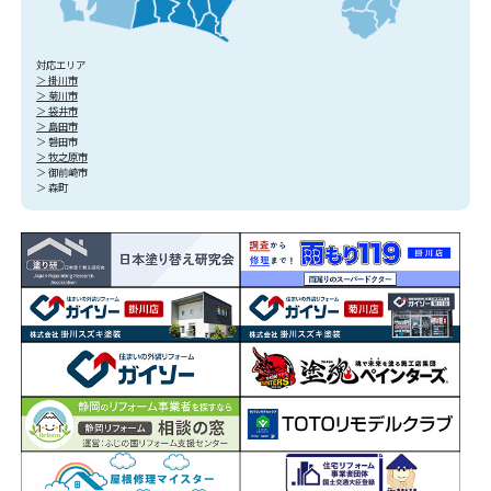
対応エリア
＞ 掛川市
＞ 菊川市
＞ 袋井市
＞ 島田市
＞ 磐田市
＞ 牧之原市
＞ 御前崎市
＞ 森町